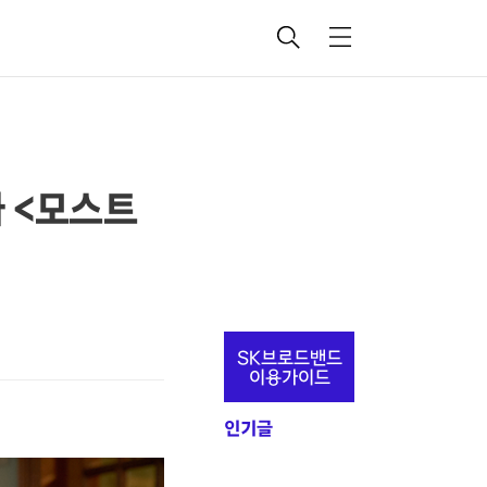
검
메
색
뉴
다 <모스트
추
SK브로드밴드
가
이용가이드
정
인기글
보