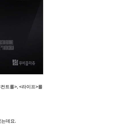
<컨트롤>, <라이프>를
있는데요.