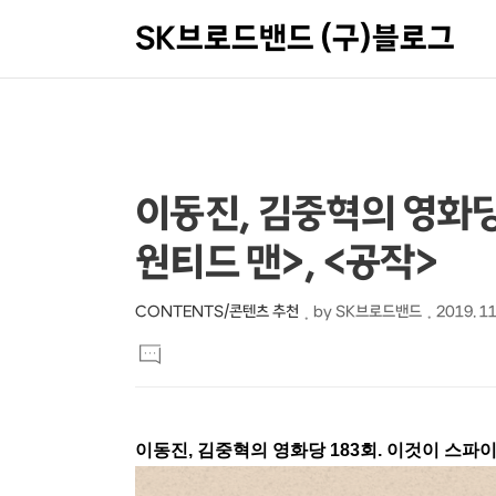
SK브로드밴드 (구)블로그
상
본
이동진, 김중혁의 영화당
문
세
원티드 맨>, <공작>
제
컨
목
텐
CONTENTS/콘텐츠 추천
by
SK브로드밴드
2019. 11
본
츠
댓
문
글
달
기
이동진, 김중혁의 영화당 183회. 이것이 스파이