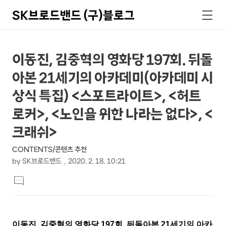
SK브로드밴드 (구)블로그
검
메
색
뉴
상
본
이동진, 김중혁의 영화당 197회. 뒤돌
문
세
아본 21세기의 아카데미(아카데미 시
제
컨
목
상식 특집) <스포트라이트>, <허트
텐
로커>, <노인을 위한 나라는 없다>, <
츠
크래쉬>
CONTENTS/콘텐츠 추천
by
SK브로드밴드
2020. 2. 18. 10:21
본
댓
문
글
달
기
이동진, 김중혁의 영화당 197회. 뒤돌아본 21세기의 아카