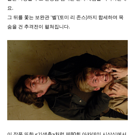
요.
그 뒤를 쫓는 보완관 ‘벨’(토미 리 존스)까지 합세하며 목
숨을 건 추격전이 펼쳐집니다.
이 작품 또한 <기생충>처럼 제80회 아카데미 시상식에서