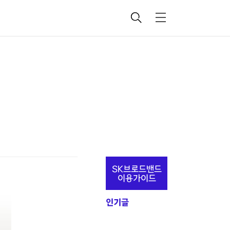
검
메
색
뉴
추
SK브로드밴드
가
이용가이드
정
인기글
보