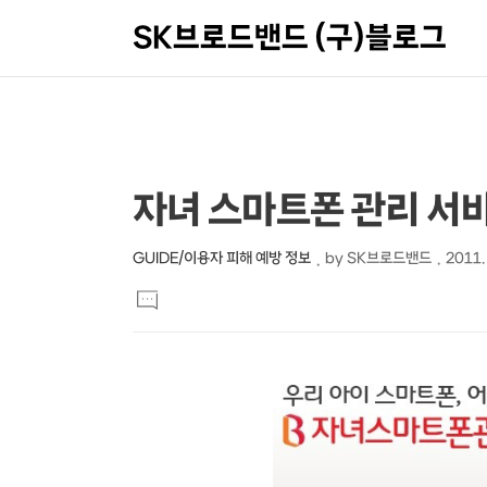
SK브로드밴드 (구)블로그
상
본
자녀 스마트폰 관리 서비
문
세
제
컨
GUIDE/이용자 피해 예방 정보
by
SK브로드밴드
2011.
본
목
텐
댓
문
글
츠
달
기