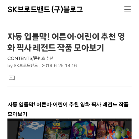
SK브로드밴드 (구)블로그
검
메
색
뉴
상
본
자동 입틀막! 어른이·어린이 추천 영
문
세
화 픽사 레전드 작품 모아보기
제
컨
목
CONTENTS/콘텐츠 추천
텐
by
SK브로드밴드
2019. 6. 25. 14:16
츠
본
댓
문
글
달
기
자동 입틀막! 어른이·어린이 추천 영화 픽사 레전드 작품
모아보기