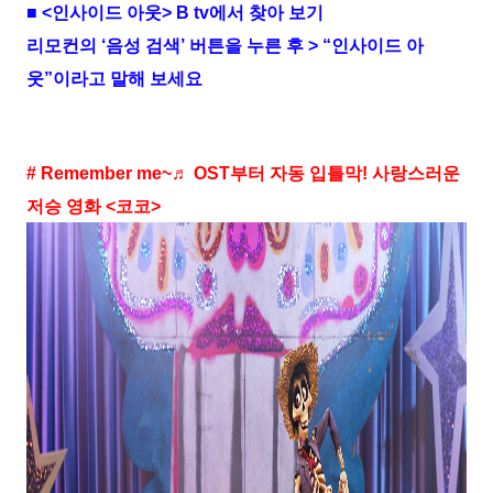
■ <인사이드 아웃> B tv에서 찾아 보기
리모컨의 ‘음성 검색’ 버튼을 누른 후 > “인사이드 아
웃”이라고 말해 보세요
# Remember me~♬ OST부터 자동 입틀막! 사랑스러운
저승 영화 <코코>