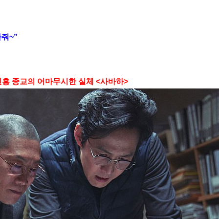
줘~”
신흥 종교의 어마무시한 실체 <사바하>