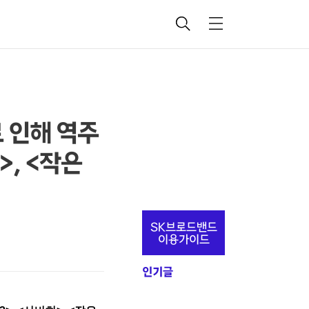
검
메
색
뉴
로 인해 역주
>, <작은
추
SK브로드밴드
가
이용가이드
정
인기글
보