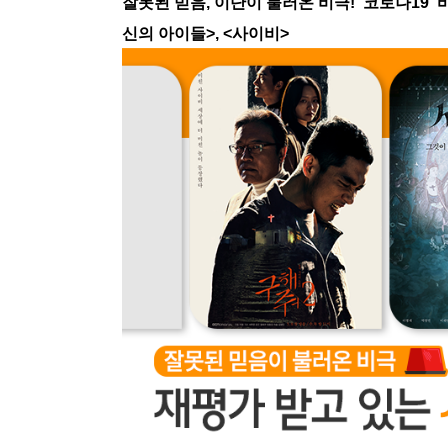
잘못된 믿음, 이단이 불러온 비극! ‘코로나19’ 
신의 아이들>, <사이비>