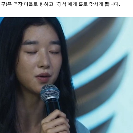
태구)은 곧장 마을로 향하고, ‘경석’에게 홀로 맞서게 됩니다.