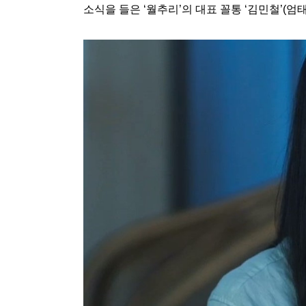
소식을 들은 ‘월추리’의 대표 꼴통 ‘김민철’(엄