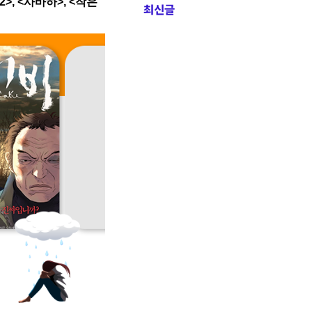
>, <사바하>, <작은
최신글