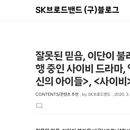
SK브로드밴드 (구)블로그
상
본
잘못된 믿음, 이단이 불
문
세
행 중인 사이비 드라마, 
제
컨
목
텐
신의 아이들>, <사이비
츠
CONTENTS/콘텐츠 추천
by
SK브로드밴드
2020. 3.
본
댓
문
글
달
기