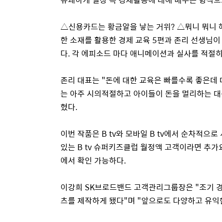
△신용카드는 황금알을 낳는 거위
?
△뭐니 뭐니 
한 소재를 활용한 경제 교육
5
편과 존리 선생님이
다
.
각 에피소드 마다 애니메이션과 실사를 적절히
존리 대표는
"
돈에 대한 교육은 빠를수록 좋은데
는 아주 시의적절하고 아이들이 돈을 멀리하는 대
혔다
.
이번 작품은
B tv
와 모바일
B tv
에서 순차적으로
있는
B tv
슈퍼키즈클럽 월정액 고객이라면 추가요
에서 확인 가능하다
.
이강희
SK
브로드밴드 고객관리그룹장은
"
조기 
츠를 제작하게 됐다
"
며
"
앞으로도 다양하고 유익