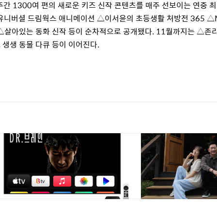
주간
1300
여 편의 새로운 키즈 신작 콘텐츠를 매주 선보이는 연중 최
니버셜 드림웍스 애니메이션 △이서윤의 초등생활 처방전
365
△
△살아있는 동화 신작 등이 순차적으로 공개됐다
. 11
월까지는 △존리
C
생생 동물 다큐 등이 이어진다
.