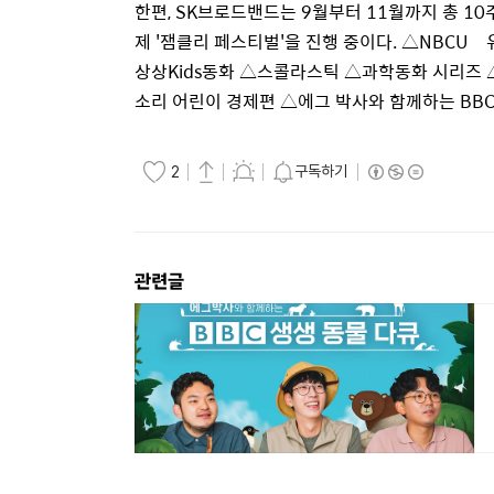
한편
, SK
브로드밴드는
9
월부터
11
월까지 총
10
제
'
잼클리 페스티벌
'
을 진행 중이다
.
△
NBCU
유
상상
Kids
동화 △스콜라스틱 △과학동화 시리즈 
소리 어린이 경제편 △에그 박사와 함께하는
BB
구독하기
2
관련글