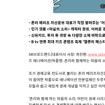
-
존리 메리츠 자산운용 대표가 직접 알려주는 ‘어
-
인기 웹툰
<
마음의 소리
>
캐릭터 활용
,
어려운 
-
신용카드
,
투자 등 생활 속 다양한 소재 바탕으로
-
B tv
연중 최대 키즈 콘텐츠 축제
'
잼클리 페스
SK
브로드밴드
(
대표이사 사장
:
최진환
,
www.skb
즈 애니메이션
(
작품명
:
존리와 함께하는 마음의 
조기 경제교육 전도사로 불리는 존리 메리츠자산
이 참여한 작품으로 애니메이션 전문업체인 두루
모들과 쉽고 재밌게 경제 개념을 익히고 싶은 아
'
존리와 함께 하는 마음의 소리
,
어린이 경제 시리
유쾌하게 일상 속 경제활동에 대해 배우는 형식