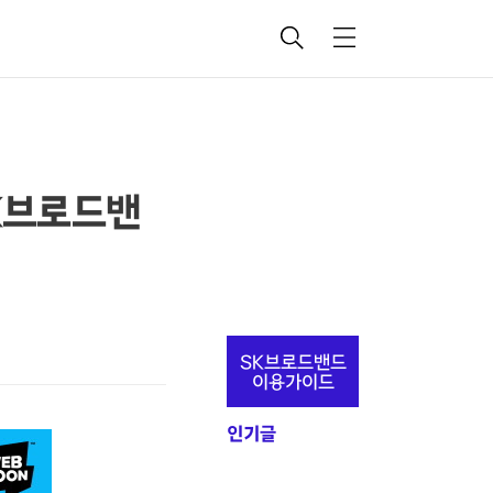
검
메
색
뉴
SK브로드밴
추
SK브로드밴드
가
이용가이드
정
인기글
보