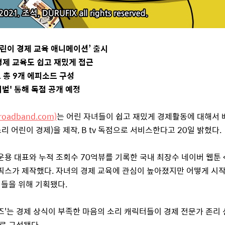
린이 경제 교육 애니메이션’ 출시
경제 교육도 쉽고 재밌게 접근
 총
9
개 에피소드 구성
티벌
'
통해 독점 공개 예정
roadband.com)
는 어린 자녀들이 쉽고 재밌게 경제활동에 대해서 
소리 어린이 경제
)
을 제작
, B tv
독점으로 서비스한다고
20
일 밝혔다
.
운용 대표와 누적 조회수
70
억뷰를 기록한 국내 최장수 네이버 웹툰
픽스가 제작했다
.
자녀의 경제 교육에 관심이 높아졌지만 어떻게 시
이들을 위해 기획됐다
.
즈
'
는 경제 상식이 부족한 마음의 소리 캐릭터들이 경제 전문가 존리
으로 구성됐다
.