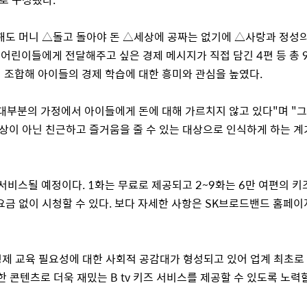
해도 머니 △돌고 돌아야 돈 △세상에 공짜는 없기에 △사랑과 정성의
 어린이들에게 전달해주고 싶은 경제 메시지가 직접 담긴
4
편 등 총
 조합해 아이들의 경제 학습에 대한 흥미와 관심을 높였다
.
 대부분의 가정에서 아이들에게 돈에 대해 가르치지 않고 있다
"
며
"
그
상이 아닌 친근하고 즐거움을 줄 수 있는 대상으로 인식하게 하는 계
 서비스될 예정이다
. 1
화는 무료로 제공되고
2~9
화는
6
만 여편의 키
금 없이 시청할 수 있다
.
보다 자세한 사항은
SK
브로드밴드 홈페이
경제 교육 필요성에 대한 사회적 공감대가 형성되고 있어 업계 최초로
한 콘텐츠로 더욱 재밌는
B tv
키즈 서비스를 제공할 수 있도록 노력