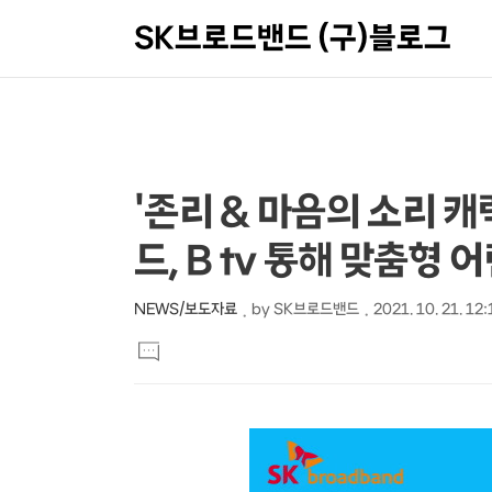
SK브로드밴드 (구)블로그
상
본
'존리 & 마음의 소리 
문
세
드, B tv 통해 맞춤형
제
컨
목
텐
NEWS/보도자료
by
SK브로드밴드
2021. 10. 21. 12:
본
츠
댓
문
글
달
기