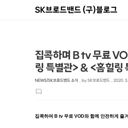
SK브로드밴드 (구)블로그
상
본
집콕하며 B tv 무료 VO
문
세
링 특별관> & <홈힐링
제
컨
목
텐
NEWS/SK브로드밴드 소식
by
SK브로드밴드
2020. 3.
본
츠
댓
문
글
달
기
집콕하며 B tv 무료 VOD와 함께 안전하게 즐겨요