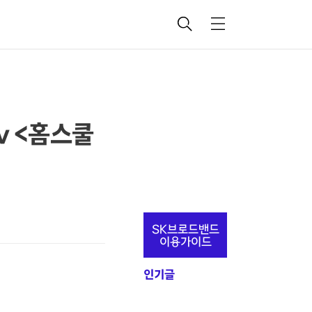
검
메
색
뉴
tv <홈스쿨
추
SK브로드밴드
가
이용가이드
정
인기글
보