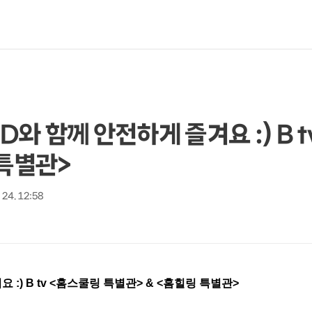
D와 함께 안전하게 즐겨요 :) B 
 특별관>
 24. 12:58
 :) B tv <홈스쿨링 특별관> & <홈힐링 특별관>