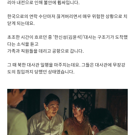
리아 내전으로 인해 불안에 휩싸입니다
.
한국으로의 연락 수단마저 끊겨버리면서 매우 위험한 상황으로 치
닫게 되는데요
.
초조한 시간이 흐르던 중
‘
한신성
(
김윤석
)’
대사는 구조기가 도착했
다는 소식을 듣고
가족과 직원들을 데리고 공항으로 갑니다
.
그 때 북한 대사관 일행을 마주치는데요
.
그들은 대사관에 무장강
도의 침입까지 당했던 상태였습니다
.