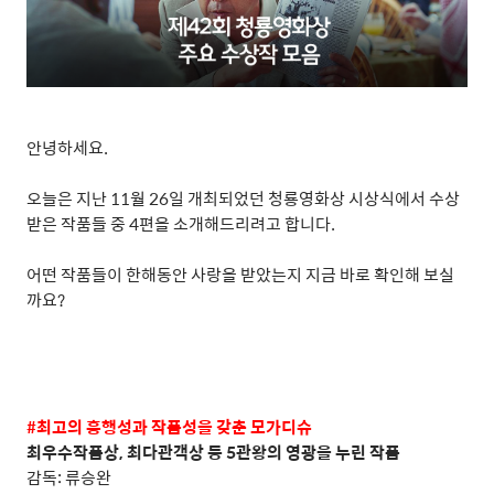
안녕하세요
.
오늘은 지난
11
월
26
일 개최되었던 청룡영화상 시상식에서 수상
받은 작품들 중
4
편을 소개해드리려고 합니다
.
어떤 작품들이 한해동안 사랑을 받았는지 지금 바로 확인해 보실
까요
?
#
최고의 흥행성과 작품성을 갖춘 모가디슈
최우수작품상
,
최다관객상 등
5
관왕의 영광을 누린 작품
감독
:
류승완