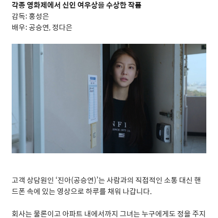
각종 영화제에서 신인 여우상을 수상한 작품
감독
:
홍성은
배우
:
공승연
,
정다은
고객 상담원인
‘
진아
(
공승연
)’
는 사람과의 직접적인 소통 대신 핸
드폰 속에 있는 영상으로 하루를 채워 나갑니다
.
회사는 물론이고 아파트 내에서까지 그녀는 누구에게도 정을 주지