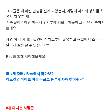
그녀들은 왜 이런 인생을 살게 되었는지
,
이렇게 각자의 상처를 치
유 받지 못한 채
계속 살아가야만 하는지 후반부에 휘몰아치듯이 그 이유가 쏟아지
는데요
.
과연 이 세 자매는 깊었던 상처로부터 회복하고 현실에서 조금 더
달라진 삶을 살 수 있을까요
?
B tv
를 통해 시청해보세요
!
■ <세 자매> B tv에서 찾아보기
리모컨의 마이크 버튼 누르고 ▶ “세 자매 찾아줘~”
#
혼자 사는 사람들