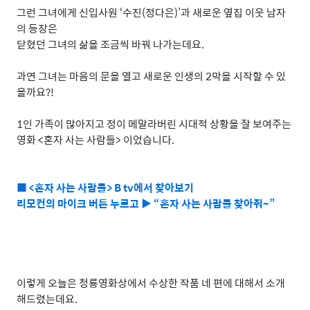
그런 그녀에게 신입사원
‘
수진
(
정다은
)’
과 새로운 옆집 이웃 남자
의 등장은
닫혔던 그녀의 삶을 조금씩 바꿔 나가는데요
.
과연 그녀는 마음의 문을 열고 새로운 인생의
2
막을 시작할 수 있
을까요
?!
1
인 가족이 많아지고 정이 메말라버린 시대적 상황을 잘 보여주는
영화
<
혼자 사는 사람들
>
이었습니다
.
■ <혼자 사는 사람들> B tv에서 찾아보기
리모컨의 마이크 버튼 누르고 ▶ “혼자 사는 사람들 찾아줘~”
이렇게 오늘은 청룡영화상에서 수상한 작품 네 편에 대해서 소개
해드렸는데요
.