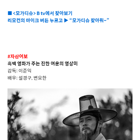
■ <모가디슈> B tv에서 찾아보기
리모컨의 마이크 버튼 누르고 ▶ “모가디슈 찾아줘~”
#
자산어보
흑백 영화가 주는 진한 여운의 영상미
감독
:
이준익
배우
:
설경구
,
변요한