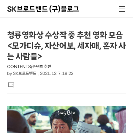
SK브로드밴드 (구)블로그
검
메
색
뉴
상
본
청룡영화상 수상작 중 추천 영화 모음
문
세
<모가디슈, 자산어보, 세자매, 혼자 사
제
컨
목
는 사람들>
텐
CONTENTS/콘텐츠 추천
츠
by
SK브로드밴드
2021. 12. 7. 18:22
본
댓
문
글
달
기