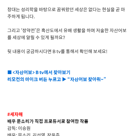
창대는 성리학을 바탕으로 꿈꿔왔던 세상은 없다는 현실을 곧 마
주하게 됩니다
.
그리고
‘
정약전
’
은 흑산도에서 유배 생활을 하며 저술한 자산어보
를 세상에 알릴 수 있게 될까요
?
뒷 내용이 궁금하시다면
B tv
를 통해서 확인해 보세요
!
■ <자산어보> B tv에서 찾아보기
리모컨의 마이크 버튼 누르고 ▶ “자산어보 찾아줘~”
#
세자매
배우 문소리가 직접 프로듀서로 참여한 작품
감독
:
이승원
배우
:
문소리
,
김선영
,
장윤주