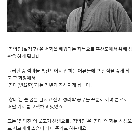
‘
정약전
(
설경구
)’
은 서학을 배웠다는 죄목으로 흑산도에서 유배 생
활을 하게 됩니다
.
그러던 중 섬마을 흑산도에서 잡히는 어류들에 큰 관심을 갖게 되
고 그 과정에서
‘
창대
(
변요한
)’
라는 청년과 친해지게 됩니다
.
‘
창대
’
는 큰 꿈을 펼치고 싶어 성리학 공부를 꾸준히 하며 뭍으로
떠날 기회를 모색하고 있었죠
.
그는
‘
정약전
’
의 물고기 선생으로
, ‘
정약전
’
은
‘
창대
’
의 학문 선생으
로 서로에게 스승이 되어 주기로 하는데요
.