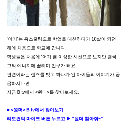
‘
어기
’
는 홈스쿨링으로 학업을 대신하다가
10
살이 되던
해에 처음으로 학교에 갑니다
.
학생들은 처음에
‘
어기
’
를 이상한 시선으로 보지만 결국
그의 에너지에 끌리며 친구가 돼요
.
편견이라는 렌즈를 벗고 하나가 된 아이들의 이야기가 궁
금하시다면
지금
B tv
에서
<
원더
>
를 찾아보세요
.
■
<
원더
> B tv
에서 찾아보기
리모컨의 마이크 버튼 누르고 ▶
“
원더 찾아줘
~
”