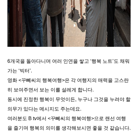
6
개국을 돌아다니며 여러 인연을 쌓고
‘
행복 노트
’
도 채워
가는
‘
빅터
’.
영화
<
꾸뻬씨의 행복여행
>
은 각 여행지의 매력을 고스란
히 보여주면서 보는 이를 설레게 합니다
.
동시에 진정한 행복이 무엇이든
,
누구나 그것을 누려야 할
의무가 있다는 메시지도 주는데요
.
여러분도
B tv
에서
<
꾸뻬씨의 행복여행
>
으로 랜선 여행
을 즐기며 행복의 의미를 생각해보시면 좋을 것 같습니다
.