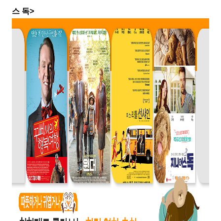
스 독
>