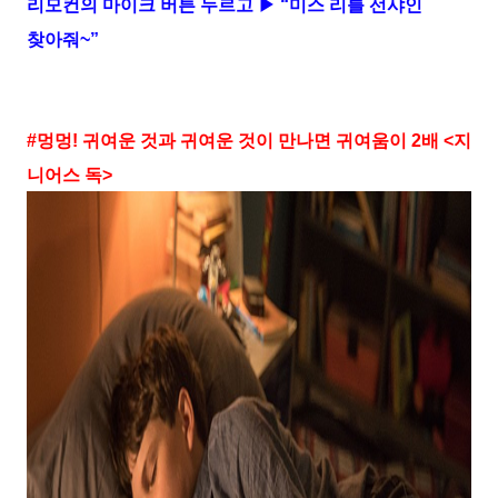
리모컨의 마이크 버튼 누르고 ▶ “미스 리틀 선샤인
찾아줘
~
”
#
멍멍
!
귀여운 것과 귀여운 것이 만나면 귀여움이
2
배
<
지
니어스 독
>