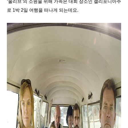
‘
올리브
’
의 소원을 위해 가족은 대회 장소인 캘리포니아주
로
1
박
2
일 여행을 떠나게
되는데요
.