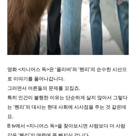
영화
<
지니어스 독
>
은
‘
올리버
’
와
‘
헨리
’
의 순수한 시선으
로 이야기를 풀어나갑니다
.
그러면서 어른들의 문제를 꼬집죠
.
특히 인간이 불행한 이유는 단순하게 살지 않아서 그렇다
는
‘
헨리
’
의 대사는 현대 사회에 시사점을 주는 것 같은데
요
.
B tv
에서
<
지니어스 독
>
을 찾아보시면 사람보다 더 사람
같은
‘
헨리
’
의 매력에 푹 빠지실 겁니다
.