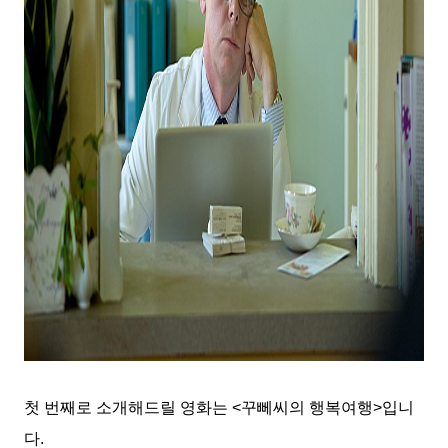
첫 번째로 소개해드릴 영화는
<
꾸뻬씨의 행복여행
>
입니
다
.