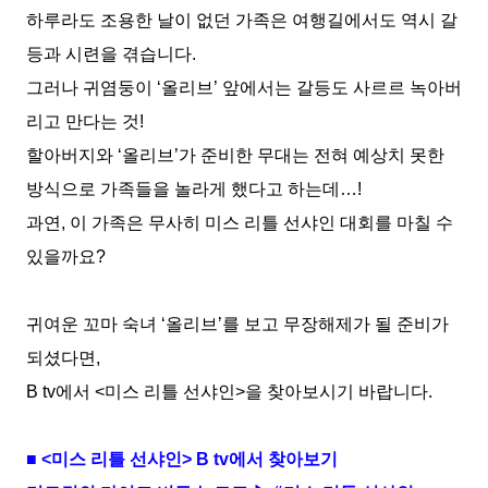
하루라도 조용한 날이 없던 가족은 여행길에서도
역시
갈
등과 시련을 겪습니다
.
그러나 귀염둥이
‘
올리브
’
앞에서는 갈등도 사르르 녹아버
리고 만다는 것
!
할아버지와
‘
올리브
’
가 준비한 무대는 전혀 예상치 못한
방식으로
가족들을 놀라게 했다고 하는데
…!
과연
,
이 가족은 무사히 미스 리틀 선샤인 대회를 마칠 수
있을까요
?
귀여운 꼬마 숙녀
‘
올리브
’
를 보고 무장해제가 될 준비가
되셨다면
,
B tv
에서
<
미스 리틀 선샤인
>
을 찾아보시기 바랍니다
.
■
<
미스 리틀 선샤인
> B tv
에서 찾아보기