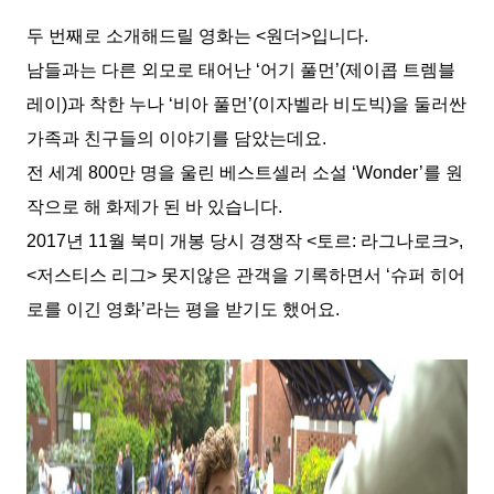
두 번째로 소개해드릴 영화는
<
원더
>
입니다
.
남들과는 다른 외모로 태어난
‘
어기 풀먼
’(
제이콥 트렘블
레이
)
과 착한 누나
‘
비아 풀먼
’(
이자벨라 비도빅
)
을 둘러싼
가족과 친구들의 이야기를 담았는데요
.
전 세계
800
만 명을 울린 베스트셀러 소설
‘Wonder’
를 원
작으로 해 화제가 된 바 있습니다
.
2017
년
11
월 북미 개봉 당시 경쟁작
<
토르
:
라그나로크
>,
<
저스티스 리그
>
못지않은 관객을 기록하면서
‘
슈퍼 히어
로를 이긴 영화
’
라는 평을 받기도 했어요
.