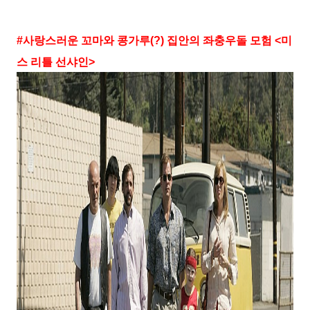
#
사랑스러운 꼬마와 콩가루
(?)
집안의 좌충우돌 모험
<
미
스 리틀 선샤인
>