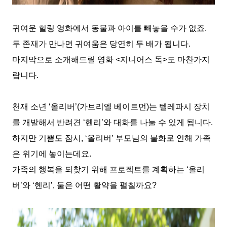
귀여운 힐링 영화에서 동물과 아이를 빼놓을 수가 없죠
.
두 존재가 만나면 귀여움은 당연히 두 배가 됩니다
.
마지막으로 소개해드릴 영화
<
지니어스 독
>
도 마찬가지
랍니다
.
천재 소년
‘
올리버
’(
가브리엘 베이트먼
)
는 텔레파시 장치
를 개발해서 반려견
‘
헨리
’
와 대화를 나눌 수 있게 됩니다
.
하지만 기쁨도 잠시
, ‘
올리버
’
부모님의 불화로 인해 가족
은 위기에 놓이는데요
.
가족의 행복을 되찾기 위해 프로젝트를 계획하는
‘
올리
버
’
와
‘
헨리
’,
둘은 어떤 활약을 펼칠까요
?