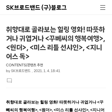
SK브로드밴드 (구)블로그
검
메
색
뉴
상
본
취향대로 골라보는 힐링 영화! 따뜻하
문
세
거나 귀엽거나 <꾸뻬씨의 행복여행>,
제
컨
목
<원더>, <미스 리틀 선샤인>, <지니
텐
어스 독>
츠
CONTENTS/콘텐츠 추천
by
SK브로드밴드
2021. 1. 4. 18:41
본
댓
문
글
달
기
취향대로 골라보는 힐링 영화
!
따뜻하거나 귀엽거나
<
꾸
뻬씨의 행복여행
>, <
원더
>, <
미스 리틀 선샤인
>, <
지니어