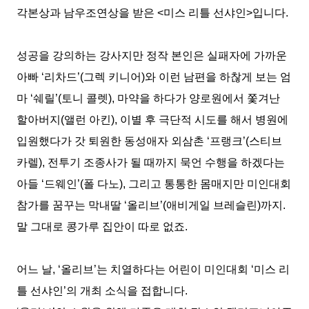
각본상과 남우조연상을 받은
<
미스 리틀 선샤인
>
입니다
.
성공을 강의하는 강사지만 정작 본인은 실패자에 가까운
아빠
‘
리차드
’(
그렉 키니어
)
와 이런 남편을 하찮게 보는 엄
마
‘
쉐릴
’(
토니 콜렛
),
마약을 하다가 양로원에서 쫓겨난
할아버지
(
앨런 아킨
),
이별 후 극단적 시도를 해서 병원에
입원했다가 갓 퇴원한 동성애자 외삼촌
‘
프랭크
’(
스티브
카렐
),
전투기 조종사가 될 때까지 묵언 수행을 하겠다는
아들
‘
드웨인
’(
폴 다노
),
그리고 통통한 몸매지만 미인대회
참가를 꿈꾸는 막내딸
‘
올리브
’(
애비게일 브레슬린
)
까지
.
말 그대로 콩가루 집안이 따로
없죠
.
어느 날
, ‘
올리브
’
는 치열하다는 어린이 미인대회
‘
미스 리
틀 선샤인
’
의 개최 소식을 접합니다
.