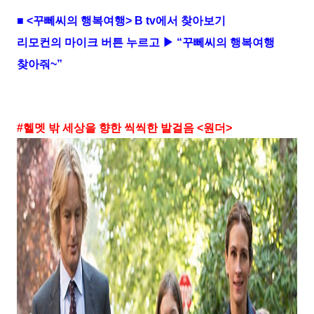
■
<
꾸뻬씨의 행복여행
> B tv
에서 찾아보기
리모컨의 마이크 버튼 누르고 ▶ “꾸뻬씨의 행복여행
찾아줘
~
”
#
헬멧 밖 세상을 향한 씩씩한 발걸음
<
원더
>