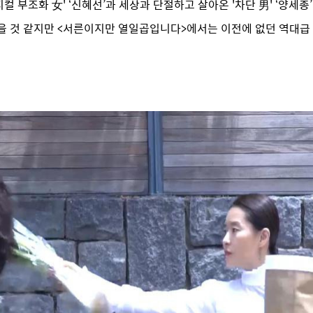
컬 부조화 女' ‘신혜선’과 세상과 단절하고 살아온 '차단 男' ‘양세종
많을 것 같지만 <서른이지만 열일곱입니다>에서는 이전에 없던 역대급