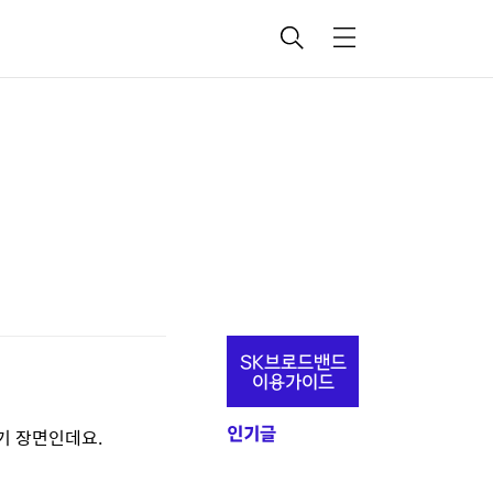
검
메
색
뉴
추
SK브로드밴드
가
이용가이드
정
기 장면인데요.
인기글
보