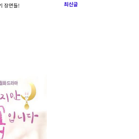
기 장면들!
최신글