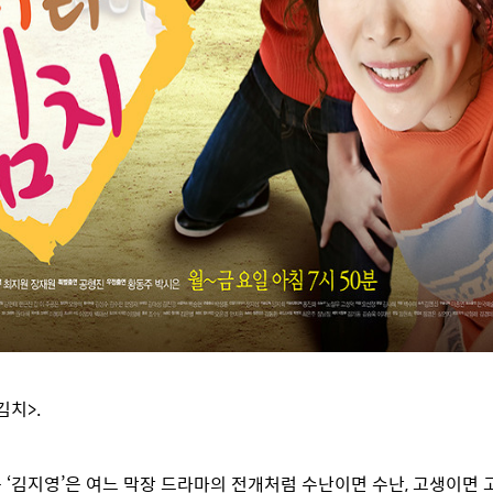
김치>.
 ‘김지영’은 여느 막장 드라마의 전개처럼 수난이면 수난, 고생이면 고