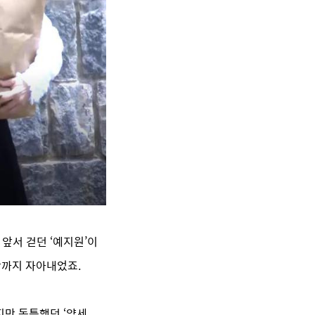
앞서 걷던 ‘예지원’이
함까지 자아내었죠.
지만 독특했던 ‘양세