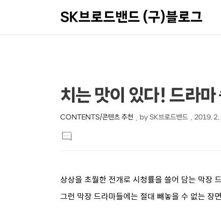
SK브로드밴드 (구)블로그
상
본
치는 맛이 있다! 드라마 
문
세
제
컨
CONTENTS/콘텐츠 추천
by
SK브로드밴드
2019. 2.
본
목
텐
댓
문
글
츠
달
기
상상을 초월한 전개로 시청률을 쓸어 담는 막장 
그런 막장 드라마들에는 절대 빼놓을 수 없는 장