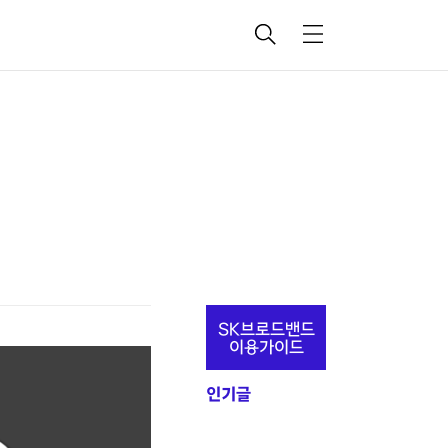
검
메
색
뉴
추
SK브로드밴드
가
이용가이드
정
인기글
보