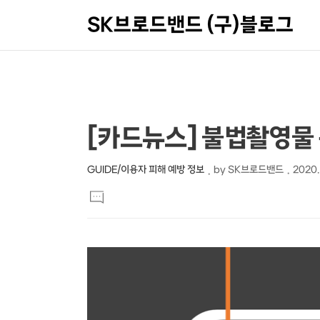
SK브로드밴드 (구)블로그
상
본
[카드뉴스] 불법촬영물 
문
세
제
컨
GUIDE/이용자 피해 예방 정보
by
SK브로드밴드
2020. 
본
목
텐
댓
문
글
츠
달
기