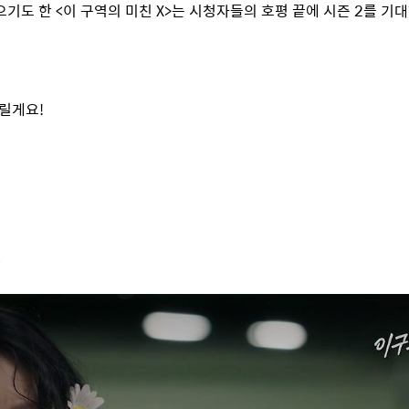
으기도 한
<
이 구역의 미친
X>
는 시청자들의 호평 끝에 시즌
2
를 기대
드릴게요
!
스