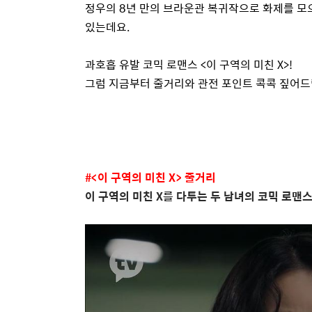
정우의
8
년 만의 브라운관 복귀작으로 화제를 모
있는데요
.
과호흡 유발 코믹 로맨스
<
이 구역의 미친
X>!
그럼 지금부터 줄거리와 관전 포인트 콕콕 짚어
#<
이 구역의 미친
X>
줄거리
이 구역의 미친
X
를 다투는 두 남녀의 코믹 로맨