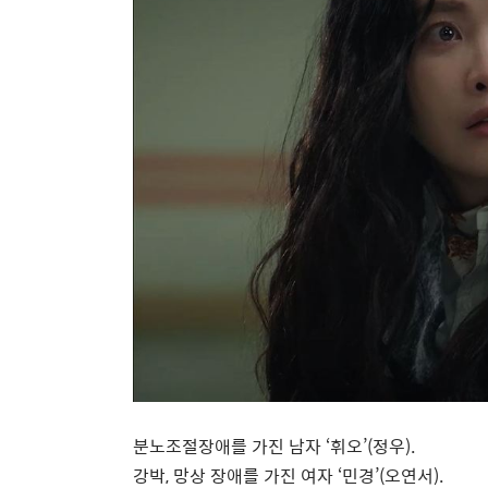
분노조절장애를 가진 남자
‘
휘오
’(
정우
).
강박
,
망상 장애를 가진 여자
‘
민경
’(
오연서
).