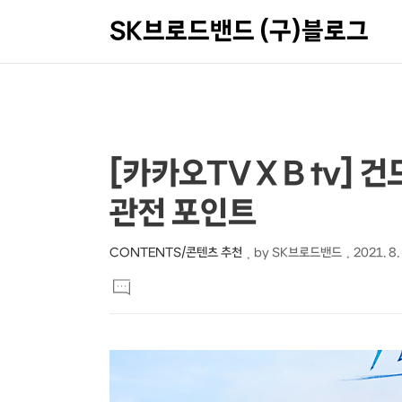
SK브로드밴드 (구)블로그
상
본
[카카오TV X B tv] 
문
세
관전 포인트
제
컨
목
텐
CONTENTS/콘텐츠 추천
by
SK브로드밴드
2021. 8.
본
츠
댓
문
글
달
기