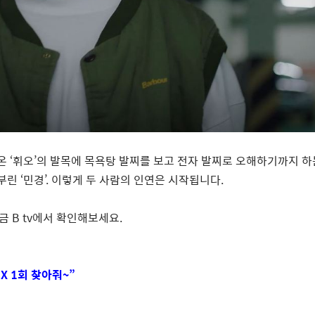
 온
‘
휘오
’
의 발목에 목욕탕 발찌를 보고 전자 발찌로 오해하기까지 
 부린
‘
민경
’.
이렇게 두 사람의 인연은 시작됩니다
.
금
B tv
에서 확인해보세요
.
친
X 1
회 찾아줘
~”