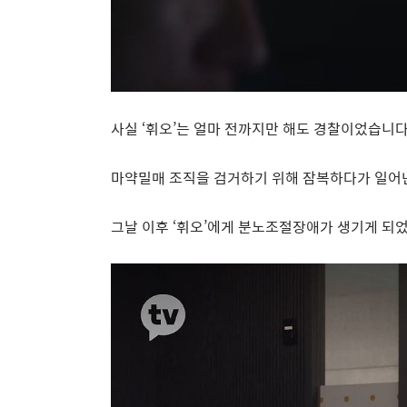
사실
‘
휘오
’
는 얼마 전까지만 해도 경찰이었습니
마약밀매 조직을 검거하기 위해 잠복하다가 일어
그날 이후
‘
휘오
’
에게 분노조절장애가 생기게 되