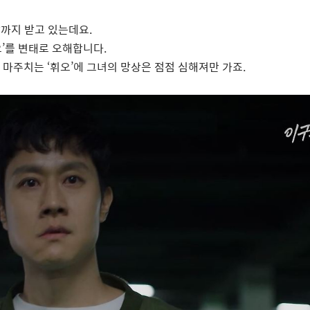
담까지 받고 있는데요
.
오
’
를 변태로 오해합니다
.
 마주치는
‘
휘오
’
에 그녀의 망상은 점점 심해져만 가죠
.