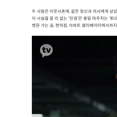
두 사람은 이웃사촌에
,
같은 정신과 의사에게 상
이 사실을 알 리 없는
‘
민경
’
은 종일 마주치는
‘
휘
병원 가는 길
,
편의점
,
아파트 엘리베이터에서까지