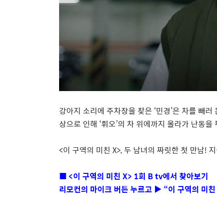
강아지 소리에 주차장을 찾은
‘
민경
’
은 차를 빼러
상으로 인해
‘
휘오
’
의 차 위에까지 올라가 난동을
<
이 구역의 미친
X>,
두 남녀의 짜릿한 첫 만남
!
지
■
<
이 구역의 미친
X> 1
회
B tv
에서 찾아보기
리모컨의 마이크 버튼 누르고
▶ “
이 구역의 미