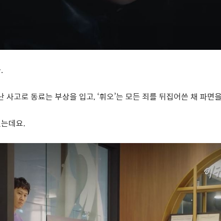
다
.
난 사고로 동료는 부상을 입고
, ‘
휘오
’
는 모든 죄를 뒤집어쓴 채 파면
었는데요
.