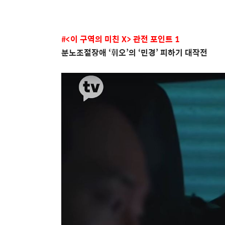
#<
이 구역의 미친
X>
관전 포인트
1
분노조절장애 ‘휘오’의
‘
민경
’
피하기 대작전