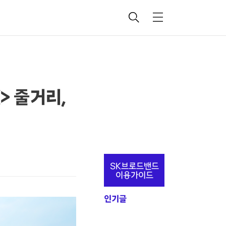
검
메
색
뉴
X> 줄거리,
추
SK브로드밴드
가
이용가이드
정
인기글
보