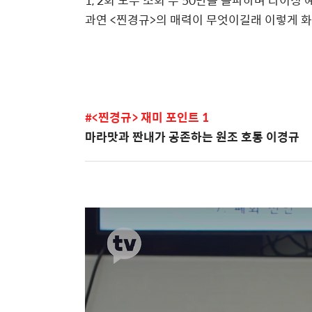
1, 2
회 모두 조회 수
50
만을 돌파하며 라이징 
과연
<
찐경규
>
의 매력이 무엇이길래 이렇게 
#<찐경규> 재미 포인트 1
마라맛과 짠내가 공존하는 원조 호통 이경규