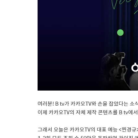
여러분
! B tv
가 카카오
TV
와 손을 잡았다는 소
이제 카카오
TV
의 자체 제작 콘텐츠를
B tv
에서
그래서 오늘은 카카오
TV
의 대표 예능
<
찐경규