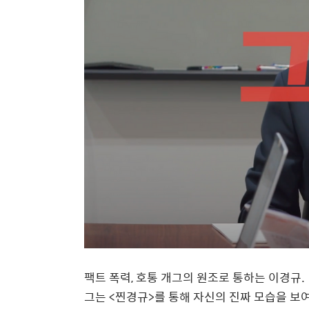
팩트 폭력
,
호통 개그의 원조로 통하는 이경규
.
그는
<
찐경규
>
를 통해 자신의 진짜 모습을 