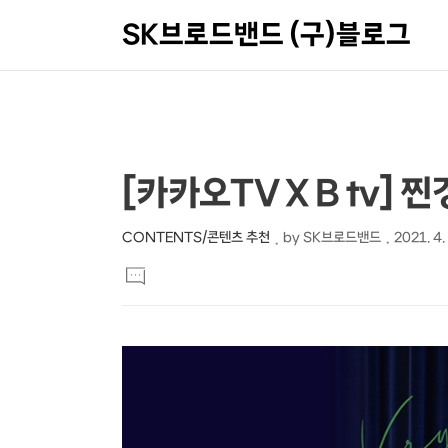
SK브로드밴드 (구)블로그
상
본
[카카오TV X B tv] 
문
세
제
컨
CONTENTS/콘텐츠 추천
by
SK브로드밴드
2021. 4.
본
목
텐
댓
문
글
츠
달
기