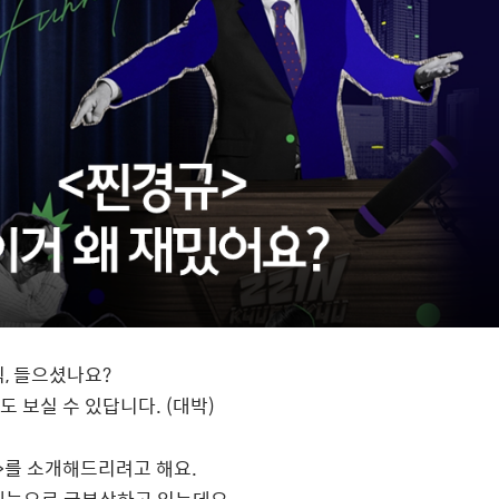
식
,
들으셨나요
?
도 보실 수 있답니다
. (
대박
)
>
를 소개해드리려고 해요
.