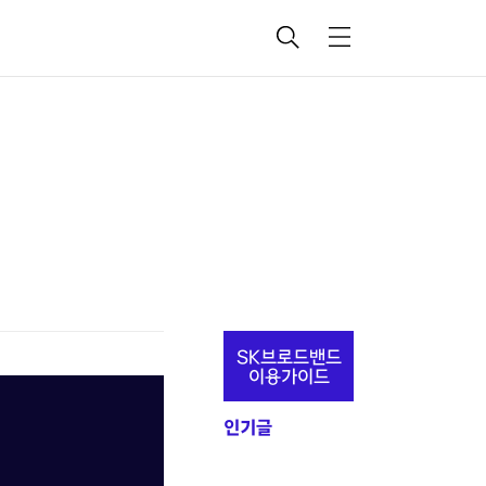
검
메
색
뉴
추
SK브로드밴드
가
이용가이드
정
인기글
보