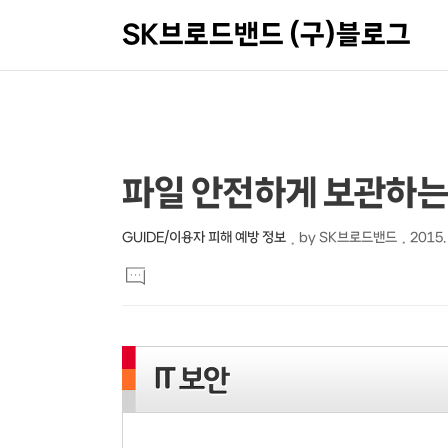
SK브로드밴드 (구)블로그
상
본
파일 안전하게 보관하는
문
세
제
컨
GUIDE/이용자 피해 예방 정보
by
SK브로드밴드
2015. 
본
목
텐
댓
문
글
츠
달
기