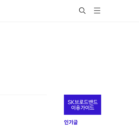
검
메
색
뉴
추
SK브로드밴드
가
이용가이드
정
인기글
보