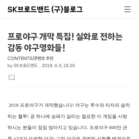
SK브로드밴드 (구)블로그
검
메
색
뉴
상
본
프로야구 개막 특집! 실화로 전하는
문
세
감동 야구영화들!
제
컨
목
CONTENTS/콘텐츠 추천
텐
by
SK브로드밴드
2018. 4. 6. 18:20
츠
본
댓
문
글
달
기
2018 프로야구가 개막했습니다! 야구는 투수와 타자의 숨막
히는 혈투! 공 하나에 승패가 갈리는 절묘한 이 게임을 사랑
하시는 분들이 점점 많아지고 있습니다. 프로야구 800만 관
중 시대가 도래한 야구! 그런 야구와 관련된 실화를 배경으로