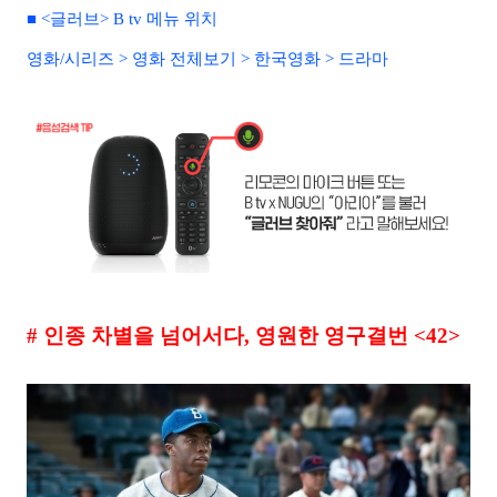
■ <글러브> B tv 메뉴 위치
영화/시리즈 > 영화 전체보기 > 한국영화 > 드라마
#
인종 차별을 넘어서다
,
영원한 영구결번
<42>