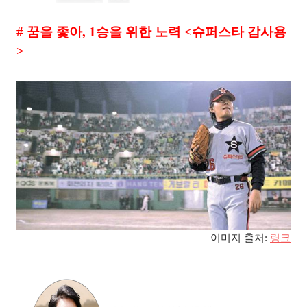
#
꿈을 좇아
, 1
승을 위한 노력
<
슈퍼스타 감사용
>
이미지 출처
:
링크