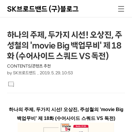
SK브로드밴드 (구)블로그
검
메
색
뉴
상
본
하나의 주제, 두가지 시선! 오상진, 주
문
세
성철의 'movie Big 백업무비' 제 18
제
컨
목
화 (수어사이드 스쿼드 VS 독전)
텐
CONTENTS/콘텐츠 추천
츠
by
SK브로드밴드
2019. 5. 29. 10:53
본
댓
문
글
달
기
하나의 주제, 두가지 시선! 오상진, 주성철의 'movie Big
백업무비' 제 18화 (수어사이드 스쿼드 VS 독전)