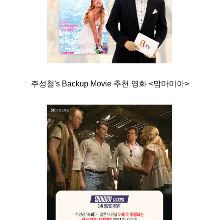
주성철's Backup Movie 추천 영화 <맘마미아>