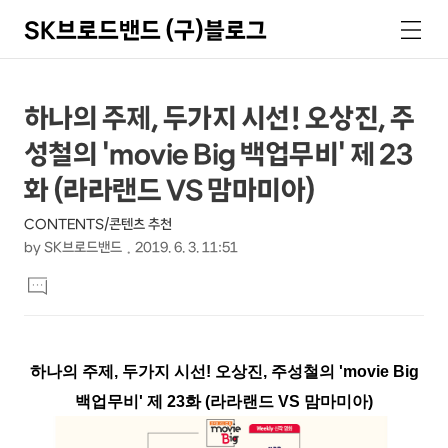
SK브로드밴드 (구)블로그
검
메
색
뉴
상
본
하나의 주제, 두가지 시선! 오상진, 주
문
세
성철의 'movie Big 백업무비' 제 23
제
컨
목
화 (라라랜드 VS 맘마미아)
텐
CONTENTS/콘텐츠 추천
츠
by
SK브로드밴드
2019. 6. 3. 11:51
본
댓
문
글
달
기
하나의 주제, 두가지 시선! 오상진, 주성철의 'movie Big
백업무비' 제 23화 (라라랜드 VS 맘마미아)