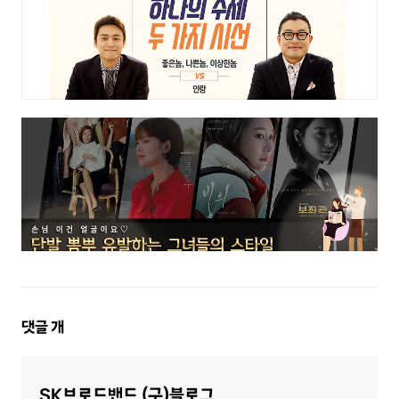
댓
댓글
개
글
영
역
SK브로드밴드 (구)블로그