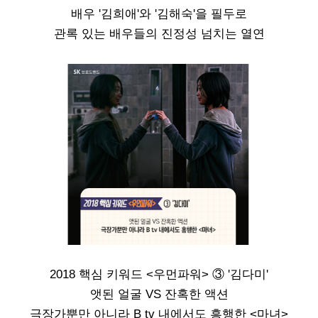
배우 '김희애'와 '김해숙'을 필두로
관록 있는 배우들의 진정성 넘치는 열연
2018 핵심 키워드 <우먼파워> ③ '김다미'
앳된 얼굴 VS 잔혹한 액션
극장가뿐만 아니라 B tv 내에서도 흥행한 <마녀>