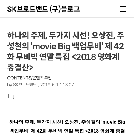
SK브로드밴드 (구)블로그
검
메
색
뉴
상
본
하나의 주제, 두가지 시선! 오상진, 주
문
세
성철의 'movie Big 백업무비' 제 42
제
컨
목
화 무비빅 연말 특집 <2018 영화계
텐
총결산>
츠
CONTENTS/콘텐츠 추천
by
SK브로드밴드
2019. 6. 17. 13:07
본
댓
문
글
달
기
하나의 주제, 두가지 시선! 오상진, 주성철의 'movie Big
백업무비' 제 42화 무비빅 연말 특집 <2018 영화계 총결