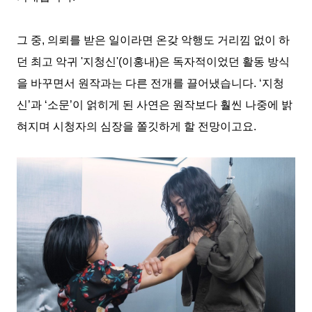
그 중
,
의뢰를 받은 일이라면 온갖 악행도 거리낌 없이 하
던 최고 악귀
'
지청신
'(
이홍내
)
은 독자적이었던 활동 방식
을 바꾸면서 원작과는 다른 전개를 끌어냈습니다
.
‘
지청
신
’
과
‘
소문
’
이 얽히게 된 사연은 원작보다 훨씬 나중에 밝
혀지며 시청자의 심장을 쫄깃하게 할 전망이고요
.