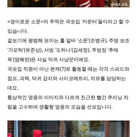
<
경이로운 소문
>
의 주역은 국숫집
'
카운터
'
들이라고 할 수
있습니다
.
겉보기에 평범해 보이는 홀 알바
'
소문
'(
조병규
),
주방 보조
'
가모탁
'(
유준상
),
서빙
'
도하나
'(
김세정
),
주방장
'
추매
옥
'(
염혜란
)
은 사실 악귀 사냥꾼이에요
.
국숫집 직원이 아닌 본캐
(?)
로 활동할 때는 각각 스피드와
점프
,
괴력
,
악귀 감지와 사이코메트리
,
치유를 담당하는
데요
.
통상적인 영웅의 이미지와 다르게 친근한 빨간 추리닝 차
림을 고수하며 생활형 영웅의 모습을 선보입니다
.