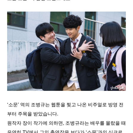
‘
소문
’
역의 조병규는 웹툰을 찢고 나온 비주얼로 방영 전
부터 주목을 받았습니다
.
원작자 장이 작가에 의하면
,
조병규라는 배우를 몰랐을 때
우연히
TV
에서 그의 출연작을 보다가
‘
소문
’
과의 싱크로