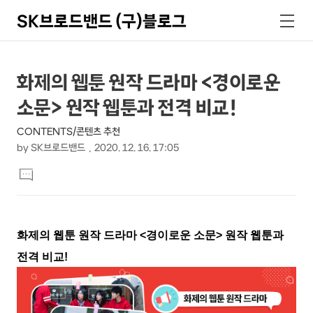
SK브로드밴드 (구)블로그
검
메
색
뉴
상
본
화제의 웹툰 원작 드라마 <경이로운
문
세
소문> 원작 웹툰과 전격 비교!
제
컨
목
CONTENTS/콘텐츠 추천
텐
by
SK브로드밴드
2020. 12. 16. 17:05
츠
본
댓
문
글
달
기
화제의 웹툰 원작 드라마
<
경이로운 소문
>
원작 웹툰과
전격 비교
!