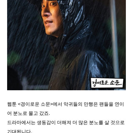
웹툰
<
경이로운 소문
>
에서 악귀들의 만행은
팬들을
연이
어 분노로 몰고 갔죠
.
드라마에서는 생동감이 더해져 더 많은 분노를 살 것으로
기대됩니다
.