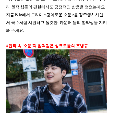
라 원작 웹툰의 팬한테서도 긍정적인 반응을 얻었는데요
.
지금
B tv
에서 드라마
<
경이로운 소문
>
을 정주행하시면
서 국수처럼 시원하고 쫄깃한
‘
카운터
’
들의 활약상을 지켜
봐 주세요
.
#
원작 속
’
소문
’
과 찰떡같은 싱크로율의 조병규