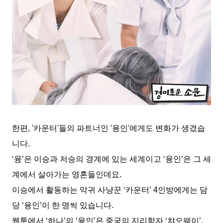
한편
, '
카운터
'
들의 파트너인
'
융인
'
에게도 변화가 생겼습
니다
.
‘융’은 이승과 저승의 경계에 있는 세계이고
‘
융인
’
은 그 세
계에서 살아가는 영혼들인데요
.
이승에서 활동하는 악귀 사냥꾼
‘
카운터
’ 4
인방에게는 담
당
‘
융인
’
이 한 명씩 있습니다
.
웹툰에서
‘
하나
’
의
‘
융인
’
은 중국의 지리학자
‘
챠오웨이
’,