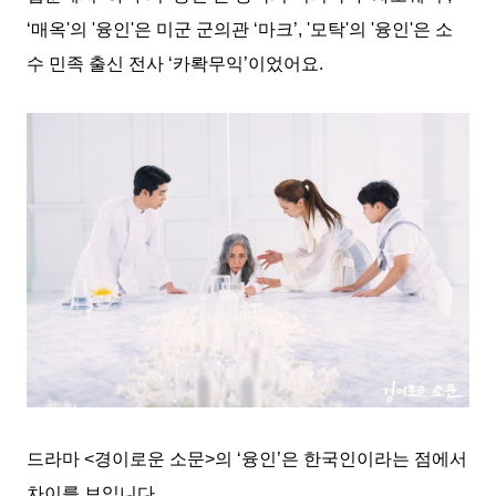
‘
매옥
'
의
'
융인
'
은 미군 군의관
‘
마크
’, '
모탁
'
의
'
융인
'
은 소
수 민족 출신 전사
‘
카롹무익
’
이었어요
.
드라마
<
경이로운 소문
>
의
‘
융인
’
은 한국인이라는 점에서
차이를 보입니다
.