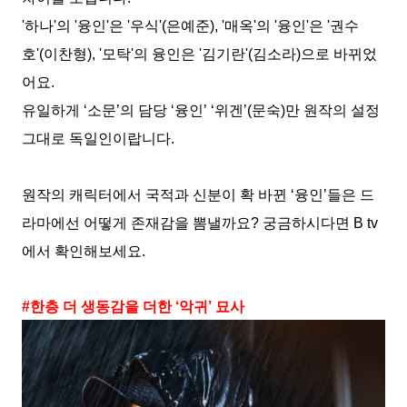
'
하나
'
의
'
융인
'
은
'
우식
'(
은예준
), '
매옥
'
의
'
융인
'
은
'
권수
호
'(
이찬형
), '
모탁
'
의 융인은
'
김기란
'(
김소라
)
으로 바뀌었
어요
.
유일하게
‘
소문
’
의 담당
‘
융인
’ ‘
위겐
’(
문숙
)
만 원작의 설정
그대로 독일인이랍니다
.
원작의 캐릭터에서 국적과 신분이 확 바뀐
‘
융인
’
들은
드
라마에선
어떻게 존재감을 뽐낼까요
?
궁금하시다면
B tv
에서 확인해보세요
.
#
한층 더 생동감을 더한
‘
악귀
’
묘사