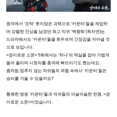
원작에서
‘
모탁
’
못지않은 괴력으로
‘
카운터
’
들을 제압하
며 강렬한 인상을 남겼던 최고 악귀
‘
백향희
’(
옥자연
)
는
드라마에서도
‘
카운터
’
들을 휘두르며 긴장감을 자아낼 것
으로 보입니다
.
<
경이로운 소문
> 5
회에서는
‘
하나
’
의 멱살을
잡아
가볍게
들어 올리며 시청자를
충격에
빠뜨리기도 했는데요
.
좀처럼 멈추지 않는 악귀들의 위협 속에서
‘
카운터
’
들은
승리를 거둘 수 있을까요
?
통쾌한 영웅
‘
카운터
’
들과 악귀들의 아슬아슬한 전쟁
, <
경
이로운 소문
>
이었습니다
.