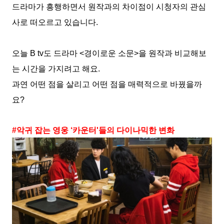
드라마가 흥행하면서 원작과의 차이점이 시청자의 관심
사로 떠오르고 있습니다
.
오늘
B tv
도 드라마
<
경이로운 소문
>
을 원작과 비교해보
는 시간을 가지려고 해요
.
과연 어떤 점을 살리고 어떤
점을
매력적으로 바꿨을까
요
?
#
악귀 잡는 영웅
‘
카운터
'
들의 다이나믹한 변화