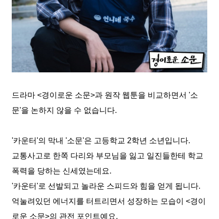
드라마
<
경이로운 소문
>
과 원작 웹툰을 비교하면서
'
소
문
'
을 논하지 않을 수 없습니다
.
'
카운터
'
의 막내
'
소문
'
은 고등학교
2
학년 소년입니다
.
교통사고로 한쪽 다리와 부모님을 잃고 일진들한테 학교
폭력을 당하는 신세였는데요
.
'
카운터
'
로 선발되고 놀라운 스피드와 힘을 얻게 됩니다
.
억눌려있던 에너지를 터트리면서 성장하는 모습이
<
경이
로운 소문
>
의 관전 포인트예요
.