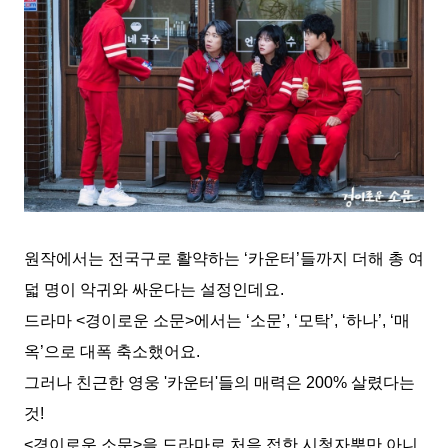
원작에서는 전국구로 활약하는
‘
카운터
’
들까지 더해 총 여
덟 명이 악귀와 싸운다는 설정인데요
.
드라마
<
경이로운 소문
>
에서는
‘
소문
’, ‘
모탁
’, ‘
하나
’, ‘
매
옥
’
으로 대폭 축소했어요
.
그러나 친근한 영웅
'
카운터
'
들의 매력은
200%
살렸다는
것
!
<
경이로운 소문
>
을 드라마로 처음 접한 시청자뿐만 아니