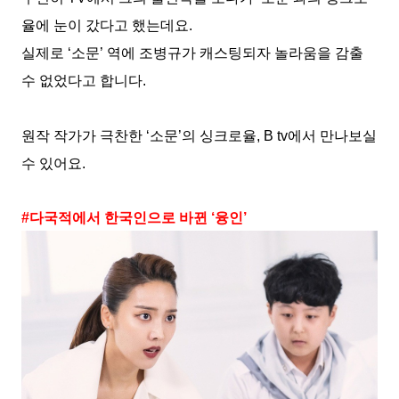
율에 눈이 갔다고 했는데요
.
실제로
‘
소문
’
역에 조병규가 캐스팅되자 놀라움을 감출
수 없었다고 합니다
.
원작 작가가 극찬한
‘
소문
’
의 싱크로율
, B tv
에서 만나보실
수 있어요
.
#
다국적에서 한국인으로 바뀐
‘
융인
’