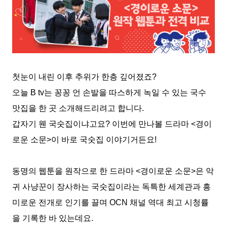
첫눈이 내린 이후 추위가 한층
깊어졌죠
?
오늘
B tv
는 꽁꽁 언 손발을 따스하게 녹일 수 있는 국수
맛집을 한 곳 소개해드리려고 합니다
.
갑자기 웬 국숫집이냐고요
?
이번에 만나볼 드라마
<
경이
로운 소문
>
이 바로 국숫집 이야기거든요
!
동명의 웹툰을 원작으로 한 드라마
<
경이로운 소문
>
은 악
귀 사냥꾼이 장사하는 국숫집이라는 독특한 세계관과 흥
미로운 전개로 인기를 끌며
OCN
채널 역대 최고 시청률
을 기록한 바 있는데요
.