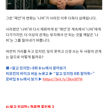
그런
‘
재언
’
의
변화는
‘
나비
’
가
사라진
이후
더욱더
심해집니다
.
사라졌던
‘
나비
’
와
다시
재회하게
된
‘
재언
’
은
계속해서
‘
나비
’
에게
다가가지만
,
더
이상의
관계는
유지해서
안
되는
것을
깨달은
‘
나
비
’
는
그를
밀어내기
바쁩니다
.
여전히
거리를
두고
있지만
,
잊지
못하고
신경
쓰는
두
사람의
관계
는
앞으로
어떻게
될까요
?
■
<
알고 있지만
> 8
회
B tv
에서 찾아보기
리모컨의 마이크 버튼 누르고 ▶ “알고 있지만
8
회 찾아줘
~
”
모바일
B tv
에서 보기 ▶
https://bit.ly/3knSf7H
#<
알고
있지만
>
정주행
포인트
3