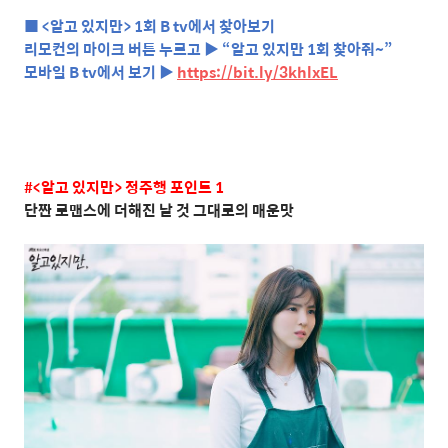
■
<
알고 있지만
> 1
회
B tv
에서 찾아보기
리모컨의 마이크 버튼 누르고 ▶ “알고 있지만
1
회 찾아줘
~
”
모바일
B tv
에서 보기 ▶
https://bit.ly/3khlxEL
#<
알고
있지만
>
정주행
포인트
1
단짠
로맨스에
더해진
날
것
그대로의
매운맛