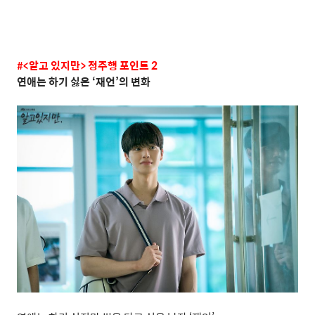
#<
알고
있지만
>
정주행
포인트
2
연애는
하기
싫은
‘
재언
’
의
변화