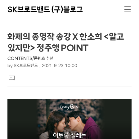
SK브로드밴드 (구)블로그
검
메
색
뉴
상
본
화제의 종영작 송강 X 한소희 <알고
문
세
있지만> 정주행 POINT
제
컨
목
CONTENTS/콘텐츠 추천
텐
by
SK브로드밴드
2021. 9. 23. 10:00
츠
본
댓
문
글
달
기