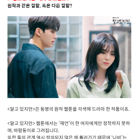
원작과 같은 결말
,
혹은 다른 결말
?
<
알고 있지만
>
은 동명의 원작 웹툰을 각색해 드라마 한 작품이죠
.
<
알고 있지만
>
웹툰에서는
‘
재언
’
이 한 여자에게만 정착하지 못하
며
,
바람둥이로 그려집니다
.
또한 둘의 관계 역시 정의되지 않은 채 흘러가기 때문에
‘
나비
’
는