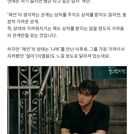
연애는
하기
싫지만
썸은
타고
싶은
남자
‘
재언
’.
‘
재언
’
이
생각하는
관계는
상처를
주지도
상처를
받지도
않지만
,
충
분히
가까운
관계
.
즉
,
상대와
가까워지기는
해도
상처를
받지는
않을
정도의
가까움
의
관계만을
갖는
것입니다
.
하지만
‘
재언
’
의
상태는
‘
나비
’
를
만난
이후로
,
그를
가장
가까이서
지켜봤던
‘
설아
’(
이열음
)
도
느낄
정도로
달라져
있는데요
.