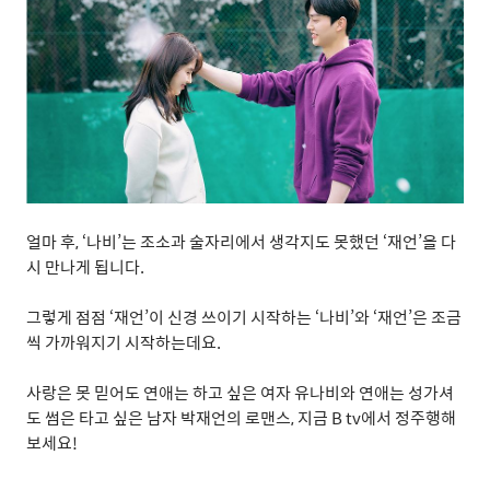
얼마
후
, ‘
나비
’
는
조소과
술자리에서
생각지도
못했던
‘
재언
’
을
다
시
만나게
됩니다
.
그렇게
점점
‘
재언
’
이
신경
쓰이기
시작하는
‘
나비
’
와
‘
재언
’
은
조금
씩
가까워지기
시작하는데요
.
사랑은
못
믿어도
연애는
하고
싶은
여자
유나비와
연애는
성가셔
도
썸은
타고
싶은
남자
박재언의
로맨스
,
지금
B tv
에서
정주행해
보세요
!