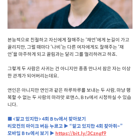
본능적으로
친절하고
자신에게
잘해주는
‘
재언
’
에게
눈길이
가고
끌리지만
,
그럴
때마다
‘
나비
’
는
다른
여자에게도
잘해주는
‘
재
언
’
을
마주하게
되고
끌림과는
달리
그를
멀리하려고
하죠
.
그렇게
두
사람은
사귀는
건
아니지만
종종
만나서
잠은
자는
이상
한
관계가
되어버리는데요
.
연인은
아니지만
연인과
같은
하루하루를
보내는
두
사람
,
마냥
행
복할
수
없는
두
사람의
마라맛
로맨스
, B tv
에서
시청하실
수
있습
니다
.
■
<
알고 있지만
> 4
회
B tv
에서 찾아보기
리모컨의 마이크 버튼 누르고 ▶ “알고 있지만
4
회 찾아줘
~
”
모바일
B tv
에서 보기 ▶
https://bit.ly/3Czngf9