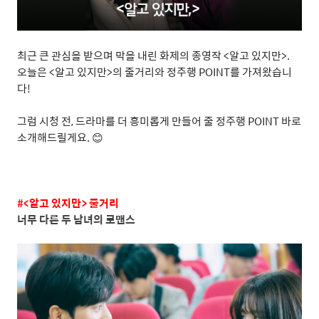
최근 큰 관심을 받으며 막을 내린 화제의 종영작
<
알고 있지만
>.
오늘은
<
알고 있지만
>
의 줄거리와 정주행
POINT
를 가져왔습니
다
!
그럼 시청 전
,
드라마를 더 흥미롭게 만들어 줄 정주행
POINT
바로
소개해드릴게요
.
😊
#<
알고
있지만
>
줄거리
너무 다른 두 남녀의 로맨스