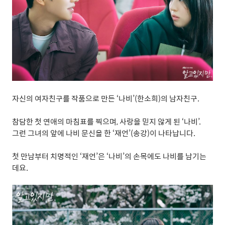
자신의
여자친구를
작품으로
만든
‘
나비
’(
한소희
)
의
남자친구
.
참담한
첫
연애의
마침표를
찍으며
,
사랑을
믿지
않게
된
‘
나비
’.
그런
그녀의
앞에
나비
문신을
한
‘
재언
’(
송강
)
이
나타납니다
.
첫
만남부터
치명적인
‘
재언
’
은
‘
나비
’
의
손목에도
나비를
남기는
데요
.