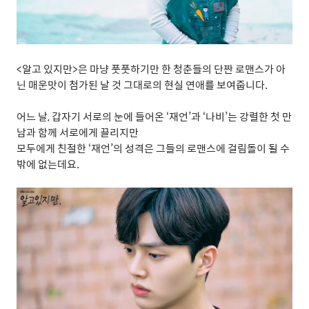
<
알고
있지만
>
은
마냥
풋풋하기만
한
청춘들의
단짠
로맨스가
아
닌
매운맛이
첨가된
날
것
그대로의
현실
연애를
보여줍니다
.
어느
날
,
갑자기
서로의
눈에
들어온
‘
재언
’
과
‘
나비
’
는
강렬한
첫
만
남과
함께
서로에게
끌리지만
모두에게
친절한
‘
재언
’
의
성격은
그들의
로맨스에
걸림돌이
될
수
밖에
없는데요
.