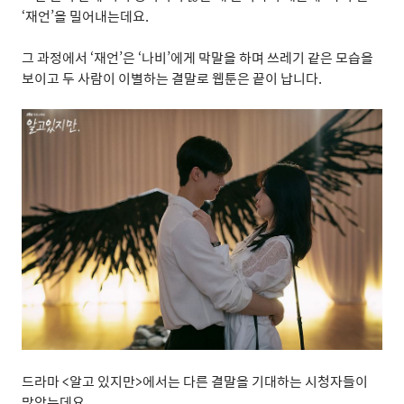
‘
재언
’
을 밀어내는데요
.
그 과정에서
‘
재언
’
은
‘
나비
’
에게 막말을 하며 쓰레기 같은 모습을
보이고 두 사람이 이별하는 결말로 웹툰은 끝이 납니다
.
드라마
<
알고 있지만
>
에서는 다른 결말을 기대하는 시청자들이
많았는데요
.