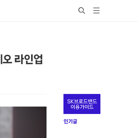
검
메
색
뉴
메오 라인업
추
SK브로드밴드
가
이용가이드
정
인기글
보