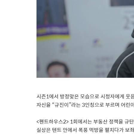
시즌
1
에서 방정맞은 모습으로 시청자에게 웃
자신을
“
규진이
”
라는
3
인칭으로 부르며 어린
<
펜트하우스
2> 1
회에서는 부동산 정책을 규탄
실상은 텐트 안에서 폭풍 먹방을 펼치다가 보