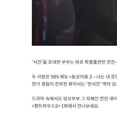
‘
서진
’
을 초대한 부부는 바로 특별출연한 전진
-
두 사람은
SBS
예능
<
동상이몽
2 –
너는 내 운
연기 경험이 전무한 류이서는
‘
천서진
’
역의 김
드라마 속에서도 잉꼬부부 그 자체인 전진
-
류
<
펜트하우스
2> 1
회에서 만나보세요
.