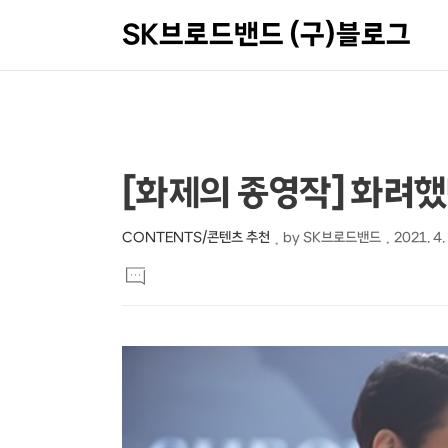
SK브로드밴드 (구)블로그
상
본
[화제의 종영작] 화려
문
세
제
컨
CONTENTS/콘텐츠 추천
by
SK브로드밴드
2021. 4.
본
목
텐
댓
문
글
츠
달
기