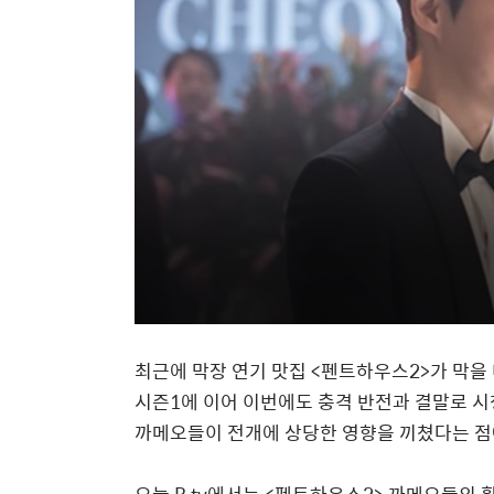
최근에 막장 연기 맛집
<
펜트하우스
2>
가 막을
시즌
1
에 이어 이번에도 충격 반전과 결말로 
까메오들이 전개에 상당한 영향을 끼쳤다는 점