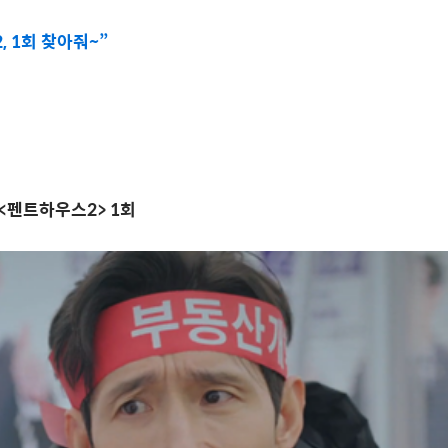
 1회 찾아줘~”
<
펜트하우스
2> 1
회