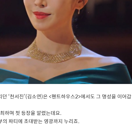
날리던
‘
천서진
’(
김소연
)
은
<
펜트하우스
2>
에서도 그 명성을 이어
최하며 첫 등장을 알렸는데요
.
부의 파티에 초대받는 영광까지 누리죠
.