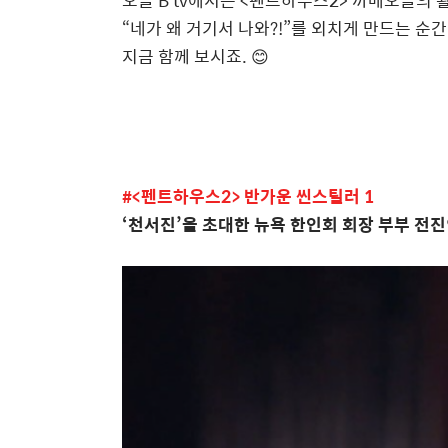
오늘
B tv
에서는
<
펜트하우스
2>
까메오들의 
“
네가 왜 거기서 나와
?!”
를 외치게 만드는 순간
지금 함께 보시죠
.
😊
#<펜트하우스2> 반가운 씬스틸러 1
‘
천서진
’
을 초대한 뉴욕 한인회 회장 부부 