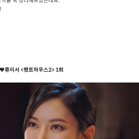
활약을 쭉 정리해보았는데요
.
!
전진♥류이서
<
펜트하우스
2> 1
회