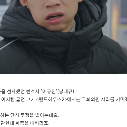
음을 선사했던 변호사
‘
이규진
’(
봉태규
).
아이처럼 굴던 그가
<
펜트하우스
2>
에서는 국회의원 자리를 거머
하는 단식 투쟁을 벌이는데요
.
좌관한테 짜증을 내버리죠
.