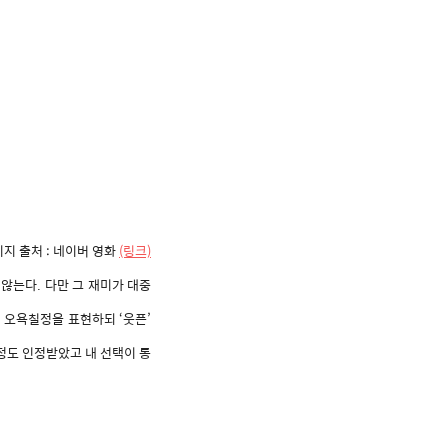
지 출처 : 네이버 영화
(링크)
않는다. 다만 그 재미가 대중
 오욕칠정을 표현하되 ‘웃픈’
정도 인정받았고 내 선택이 통