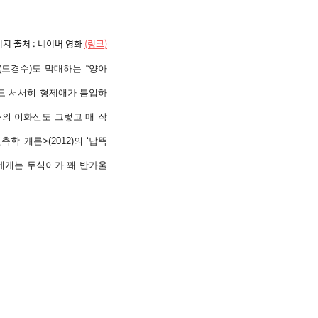
지 출처 : 네이버 영화
(링크)
(도경수)도 막대하는 “양아
에도 서서히 형제애가 틈입하
>의 이화신도 그렇고 매 작
 개론>(2012)의 ‘납뜩
들에게는 두식이가 꽤 반가울