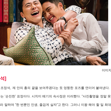
이미지
석]
 조정석, 제 안의 흥의 끝을 보여주겠다는 듯 엉뚱한 포즈를 연이어 붙여낸다
는 ‘순진한’ 표정이
다. 시치미 떼기의 속사정은 이러했다. “사진촬영을 정말 못
라 말하며 “한 번뿐인 인생, 즐겁
게 살자”고 한다. 그러니 이왕 해야 할 일 최