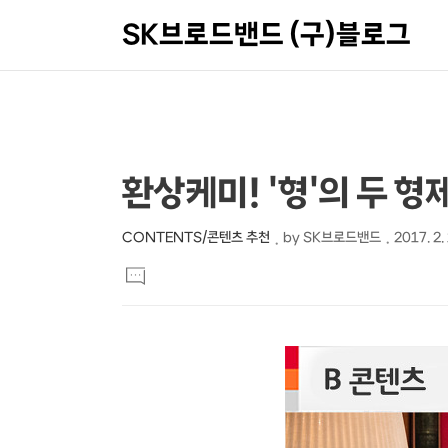
SK브로드밴드 (구)블로그
상
본
환상케미! '형'의 두 
문
세
제
컨
CONTENTS/콘텐츠 추천
by
SK브로드밴드
2017. 2.
본
목
텐
댓
문
글
츠
달
기