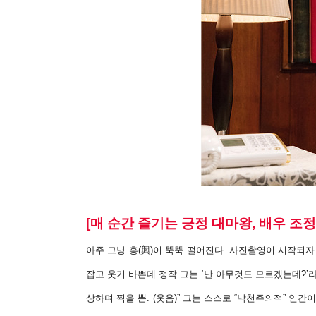
[매 순간 즐기는 긍정 대마왕, 배우 조정
아주 그냥 흥(興)이 뚝뚝 떨어진다. 사진촬영이 시작되자
잡고 웃기 바쁜데
정작 그는 ‘난 아무것도 모르겠는데?’라
상하며 찍을 뿐. (웃음)” 그는 스
스로 “낙천주의적” 인간이