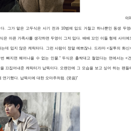
이미
다. 그가 맡은 고두식은 사기 전과 10범에 입도 거칠고 하나뿐인 동생 두영
두식은 아픈 가족사를 생각하면 두영이 그저 밉다. 배배 꼬인 이들 형제 사이
하는데 밉지 않은 캐릭터다. 그런 사람이 정말 예쁘잖나. 드라마 <질투의 화신
 빠지면 헤어나올 수 없는 인물.” 두식은 촐싹대고 철없다는 면에서는 <건축학
랄함을 끄집어내준 캐릭터가 납뜩이다. 오랜만에 그 모습을 보고 싶어 하는 팬
 연기했다. 납뜩이에 대한 오마주처럼. (웃음)”