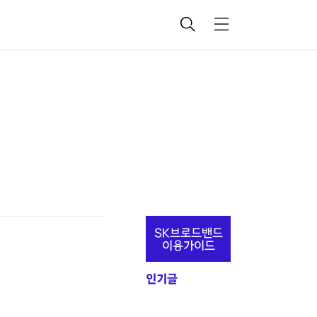
검
메
색
뉴
추
SK브로드밴드
가
이용가이드
정
인기글
보