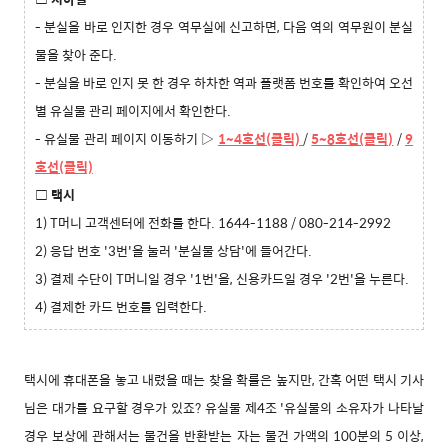
- 분실을 바로 인지한 경우 역무실에 신고하면, 다음 역의 역무원이 분실
물을 찾아 준다.
- 분실을 바로 인지 못 한 경우 하차한 역과 플랫폼 번호를 확인하여 오선
별 유실물 관리 페이지에서 확인한다.
- 유실물 관리 페이지 이동하기 ▷
1~4호선
(클릭)
/
5~8호선(클릭)
/
9
호선(클릭)
□ 택시
1) T머니 고객센터에 전화를 한다. 1644-1188 / 080-214-2992
2) 응답 번호 '3번'을 눌러 '분실물 상담'에 들어간다.
3) 결제 수단이 T머니일 경우 '1번'을, 신용카드일 경우 '2번'을 누른다.
4) 결제한 카드 번호를 입력한다.
택시에 휴대폰을 놓고 내렸을 때는 찾을 확률은 높지만, 간혹 어떤 택시 기사
님은 대가를 요구할 경우가 있죠? 유실물 제4조 '유실물의 소유자가 나타날
경우 보상에 관해서는 물건을 반환받는 자는 물건 가액의 100분의 5 이상,