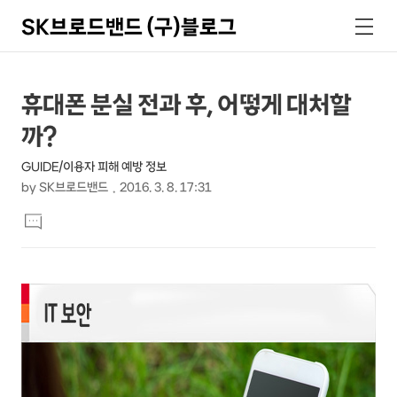
SK브로드밴드 (구)블로그
검
메
색
뉴
상
본
휴대폰 분실 전과 후, 어떻게 대처할
문
세
까?
제
컨
목
GUIDE/이용자 피해 예방 정보
텐
by
SK브로드밴드
2016. 3. 8. 17:31
츠
본
댓
문
글
달
기