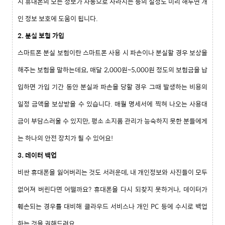
시 휴대폰의 모든 정보가 자동으로 사라지는 등의 설정도 미리 해두면 개
인 정보 보호에 도움이 됩니다
.
2. 분실 보험 가입
스마트폰 분실 보험이란 스마트폰 사용 시 파손이나 분실할 경우 보상을
해주는 보험을 말하는데요
,
매달
2,000
원
~5,000
원 정도의 보험금을 납
입하면 가입 기간 동안 분실과 파손을 당할 경우 그때 발생하는 비용의
일정 금액을 보상받을 수 있습니다
.
매월 명세서에 찍혀 나오는 사용대
금이 부담스러울 수 있지만
,
평소 소지품 관리가 능숙하지 못한 분들에게
는 하나의 안전 장치가 될 수 있어요
!
3. 데이터 백업
비싼 휴대폰을 잃어버리는 것도 서러운데
,
내 개인정보와 사진들이 모두
없어져 버린다면 어떨까요
?
휴대폰을 다시 되찾지 못하거나
,
데이터가
훼손되는 경우를 대비해 클라우드 서비스나 개인
PC
등에 수시로 백업
하는 것을 권해드려요
.