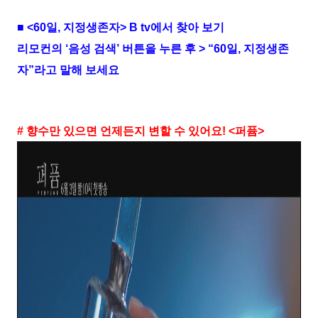
■ <60일, 지정생존자> B tv에서 찾아 보기
리모컨의 ‘음성 검색’ 버튼을 누른 후 > “60일, 지정생존
자”라고 말해 보세요
# 향수만 있으면 언제든지 변할 수 있어요! <퍼퓸>