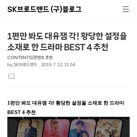
SK브로드밴드 (구)블로그
검
메
색
뉴
상
본
1편만 봐도 대유잼 각! 황당한 설정을
문
세
소재로 한 드라마 BEST 4 추천
제
컨
목
CONTENTS/콘텐츠 추천
텐
by
SK브로드밴드
2019. 7. 12. 11:54
츠
본
댓
문
글
달
기
1편만 봐도 대유잼 각! 황당한 설정을 소재로 한 드라마
BEST 4 추천