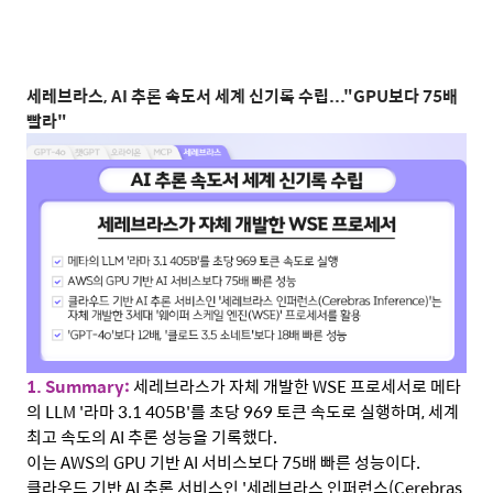
세레브라스
, AI
추론 속도서 세계 신기록 수립
..."GPU
보다
75
배
빨라"
1. Summary:
세레브라스가 자체 개발한
WSE
프로세서로 메타
의
LLM '
라마
3.1 405B'
를 초당
969
토큰 속도로 실행하며
,
세계
최고 속도의
AI
추론 성능을 기록했다
.
이는
AWS
의
GPU
기반
AI
서비스보다
75
배 빠른 성능이다
.
클라우드 기반
AI
추론 서비스인
'
세레브라스 인퍼런스
(Cerebras