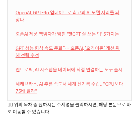
OpenAI, GPT-4o 업데이트로 최고의 AI 모델 자리를 되
찾다
오픈AI 제품 책임자가 밝힌 '챗GPT 잘 쓰는 법' 5가지는
GPT 성능 향상 속도 둔화”… 오픈AI, ‘오라이온’ 개선 위
해 전략 수정
앤트로픽, AI 시스템을 데이터에 직접 연결하는 도구 출시
세레브라스, AI 추론 속도서 세계 신기록 수립..."GPU보다
75배 빨라"
👉🏻
위의
목차
중
원하시는
주제명을
클릭하시면
,
해당
본문으로
바
로
이동할
수
있습니다