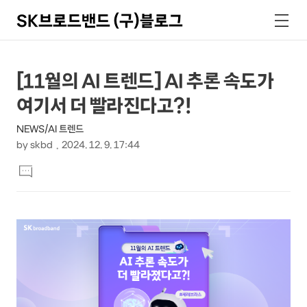
SK브로드밴드 (구)블로그
검
메
색
뉴
상
본
[11월의 AI 트렌드] AI 추론 속도가
문
세
여기서 더 빨라진다고?!
제
컨
목
NEWS/AI 트렌드
텐
by
skbd
2024. 12. 9. 17:44
츠
본
댓
문
글
달
기