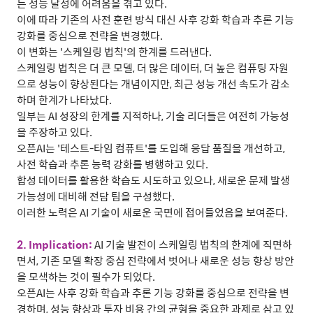
는 성능 달성에 어려움을 겪고 있다
.
이에 따라 기존의 사전 훈련 방식 대신 사후 강화 학습과 추론 기능
강화를 중심으로 전략을 변경했다
.
이 변화는
'
스케일링 법칙
'
의 한계를 드러낸다
.
스케일링 법칙은 더 큰 모델
,
더 많은 데이터
,
더 높은 컴퓨팅 자원
으로 성능이 향상된다는 개념이지만
,
최근 성능 개선 속도가 감소
하며 한계가 나타났다
.
일부는
AI
성장의 한계를 지적하나
,
기술 리더들은 여전히 가능성
을 주장하고 있다
.
오픈
AI
는
'
테스트
-
타임 컴퓨트
'
를 도입해 응답 품질을 개선하고
,
사전 학습과 추론 능력 강화를 병행하고 있다
.
합성 데이터를 활용한 학습도 시도하고 있으나
,
새로운 문제 발생
가능성에 대비해 전담 팀을 구성했다
.
이러한 노력은
AI
기술이 새로운 국면에 접어들었음을 보여준다
.
2. Implication:
AI
기술 발전이 스케일링 법칙의 한계에 직면하
면서
,
기존 모델 확장 중심 전략에서 벗어나 새로운 성능 향상 방안
을 모색하는 것이 필수가 되었다
.
오픈
AI
는 사후 강화 학습과 추론 기능 강화를 중심으로 전략을 변
경하며
,
성능 향상과 투자 비용 간의 균형을 중요한 과제로 삼고 있