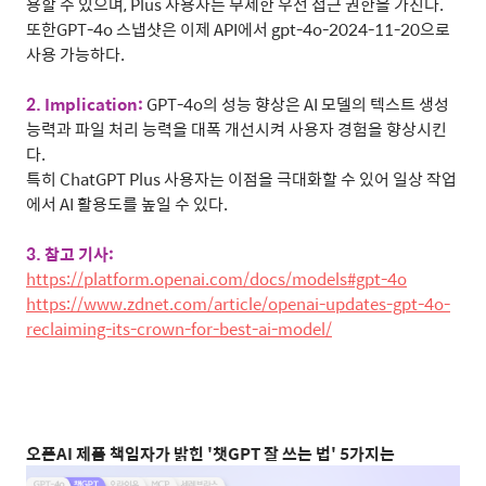
용할 수 있으며
, Plus
사용자는 무제한 우선 접근 권한을 가진다
.
또한
GPT-4o
스냅샷은 이제
API
에서
gpt-4o-2024-11-20
으로
사용 가능하다
.
2. Implication:
GPT-4o
의 성능 향상은
AI
모델의 텍스트 생성
능력과 파일 처리 능력을 대폭 개선시켜 사용자 경험을 향상시킨
다
.
특히
ChatGPT Plus
사용자는 이점을 극대화할 수 있어 일상 작업
에서
AI
활용도를 높일 수 있다
.
3.
참고 기사
:
https://platform.openai.com/docs/models#gpt-4o
https://www.zdnet.com/article/openai-updates-gpt-4o-
reclaiming-its-crown-for-best-ai-model/
오픈
AI
제품 책임자가 밝힌
'
챗
GPT
잘 쓰는 법
' 5
가지는