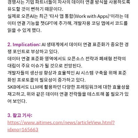
경쟁사는 기업 파트너들이 자사의 데이터 연결 방식을 사용하도록
유도할 것이 뻔하기 때문이다
.
실제로 오픈
AI
는 최근
'
타사 앱 통합
(Work with Apps)'
이라는 데
이터 연결 기능을 챗
GPT
에 추가해
,
개발자용 코딩 앱에서 코드를
읽을 수 있게 했다
.
2. Implication:
AI
생태계에서 데이터 연결 표준화가 중요한 경
쟁 포인트로 부상하고 있다
.
데이터 연결 표준화 영역에서도 오픈소스 전략과 폐쇄형 전략의
대립이 주요 이슈가 될 것으로 전망된다
.
개발자들의 생산성 향상과 효율적인
AI
시스템 구축을 위해 표준
화된 프로토콜의 필요성이 증가하고 있다
.
SKB
에서도
LLM
에 활용하던 다양한 프레임워크에 대한 효율성을
재고하고
,
위와 같은 데이터 연결 전략들을 테스트해 볼 필요가 있
어 보인다
.
3.
참고 기사
:
https://www.aitimes.com/news/articleView.html?
idxno=165663