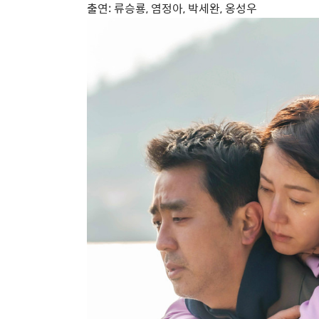
출연
:
류승룡
,
염정아
,
박세완
,
옹성우