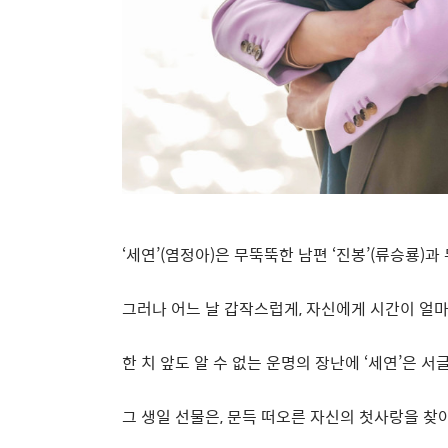
‘
세연
’(
염정아
)
은 무뚝뚝한 남편
‘
진봉
’(
류승룡
)
과
그러나 어느 날 갑작스럽게
,
자신에게 시간이 얼마
한 치 앞도 알 수 없는 운명의 장난에
‘
세연
’
은 서
그 생일 선물은
,
문득 떠오른 자신의 첫사랑을 찾