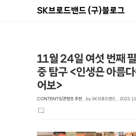
SK브로드밴드 (구)블로그
상
본
11월 24일 여섯 번째
문
세
중 탐구 <인생은 아름다워
제
컨
목
텐
어보>
츠
CONTENTS/콘텐츠 추천
by
SK브로드밴드
2023. 11
본
댓
문
글
달
기