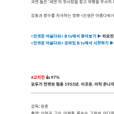
과연 둘은
‘
세연
’
의 첫사랑을 찾고 여행을 무사히 
감동과 향수를 자극하는 영화
<
인생은 아름다워
>
<
인생은 아름다워
> B tv
에서 찾아보기
▶
리모컨
<
인생은 아름다워
>
모바일
B tv
에서 시청하기
▶
#
고지전
👍
97%
모두가 전쟁을 멈춘
1953
년
.
이곳은
,
아직 끝나지
감독
:
장훈
출연
:
신하균
,
고수
,
이제훈
,
류승수
,
고창석
,
이다