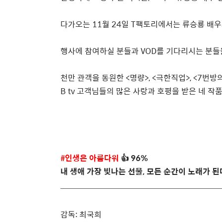
다가오는
11
월
24
일
T
팩토리에서는 류승룡 배우
행사에 참여하실 분들과
VOD
를 기다리시는 분들
천만 관객을 동원한
<
명량
>, <
극한직업
>, <7
번방의
B tv
고객님들의 많은 사랑과 호평을 받은 네 작
#
인생은 아름다워
👍
96%
내 생애 가장 빛나는 선물
,
모든 순간이 노래가 된
감독
:
최국희