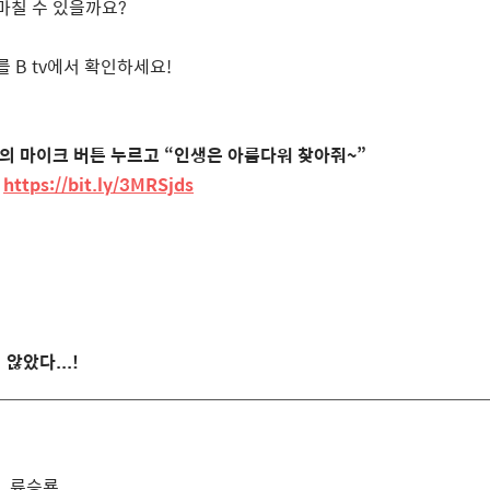
마칠 수 있을까요
?
를
B tv
에서 확인하세요
!
의 마이크 버튼 누르고
“
인생은 아름다워 찾아줘
~”
https://bit.ly/3MRSjds
 않았다
...!
윗
,
류승룡