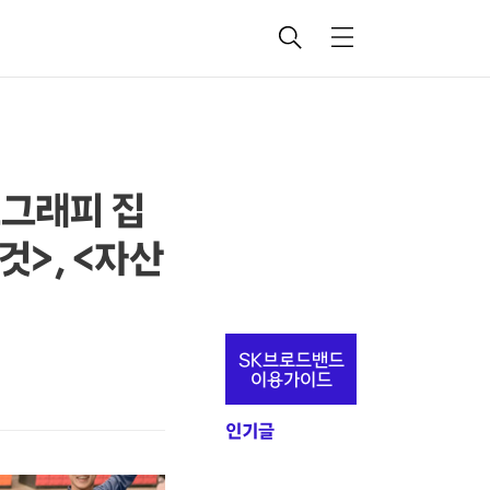
검
메
색
뉴
모그래피 집
것>, <자산
추
SK브로드밴드
가
이용가이드
정
인기글
보