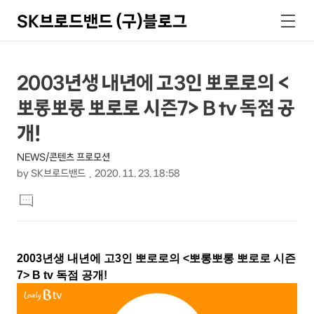
SK브로드밴드 (구)블로그
검
메
색
뉴
상
본
2003년생 내년에 고3인 뽀로로의 <
문
세
뽀롱뽀롱 뽀로로 시즌7> B tv 독점 공
제
컨
목
개!
텐
NEWS/콘텐츠 프로모션
츠
by
SK브로드밴드
2020. 11. 23. 18:58
본
댓
문
글
달
기
2003
년생 내년에 고
3
인 뽀로로의
<
뽀롱뽀롱 뽀로로 시즌
7> B tv
독점 공개
!