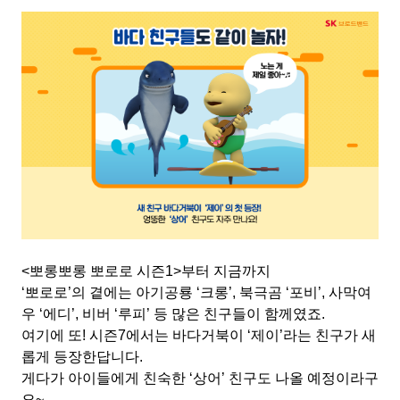
<
뽀롱뽀롱 뽀로로 시즌
1>
부터 지금까지
‘
뽀로로
’
의 곁에는 아기공룡
‘
크롱
’,
북극곰
‘
포비
’,
사막여
우
‘
에디
’,
비버
‘
루피
’
등 많은 친구들이 함께였죠
.
여기에 또
!
시즌
7
에서는 바다거북이
‘
제이
’
라는 친구가 새
롭게 등장한답니다
.
게다가 아이들에게 친숙한
‘
상어
’
친구도 나올 예정이라구
요
~