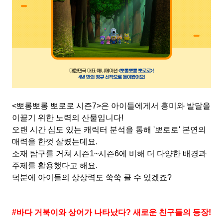
<
뽀롱뽀롱 뽀로로 시즌
7>
은 아이들에게서 흥미와 발달을
이끌기 위한 노력의 산물입니다
!
오랜 시간 심도 있는 캐릭터 분석을 통해
'
뽀로로
'
본연의
매력을 한껏 살렸는데요
.
소재 탐구를 거쳐 시즌
1~
시즌
6
에 비해 더 다양한 배경과
주제를 활용했다고 해요
.
덕분에 아이들의 상상력도 쑥쑥 클 수 있겠죠
?
#
바다 거북이와 상어가 나타났다
?
새로운 친구들의 등장
!