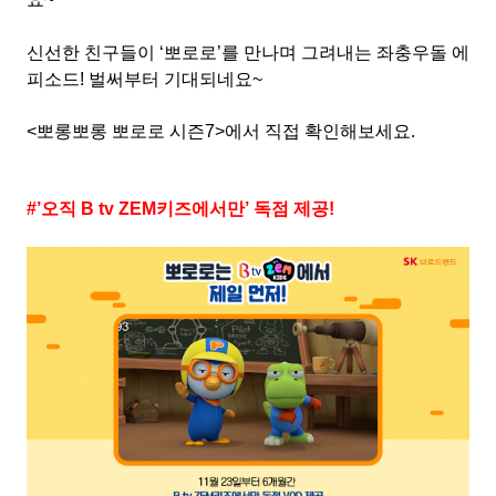
신선한 친구들이
‘
뽀로로
’
를 만나며 그려내는 좌충우돌 에
피소드
!
벌써부터 기대되네요
~
<
뽀롱뽀롱 뽀로로 시즌
7>
에서 직접 확인해보세요
.
#’
오직
B tv ZEM
키즈에서만
’
독점 제공
!