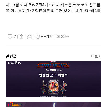
자
,
그럼 이제
B tv ZEM
키즈에서 새로운 뽀로로와 친구들
을 만나볼까요
~?
얼른얼른 리모컨 찾아보세요
!
출
~
바알
!!
구독하기
7
관련글
더보기