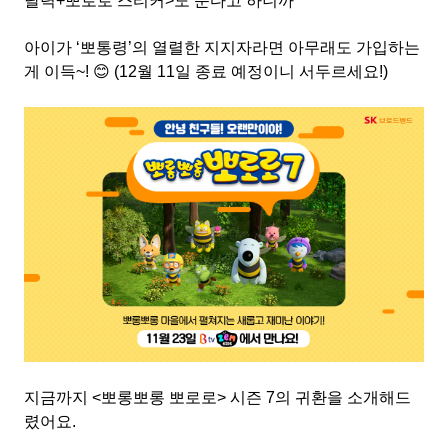
달력+뽀로로 스티커
>
도 준다고 하니까
아이가
‘
뽀통령
’
의 열렬한 지지자라면 아무래도 가입하는
게 이득
~!
😊 (12월 11일 종료 예정이니 서두르세요!)
지금까지
<
뽀롱뽀롱 뽀로로
>
시즌
7
의 귀환을 소개해드
렸어요
.