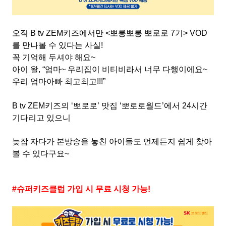
오직
B tv ZEM
키즈에서만
<
뽀롱뽀롱 뽀로로
7
기
> VOD
를 만나볼 수 있다는 사실
!
꼭 기억해 두셔야 해요
~
아이 왈
, “
엄마
~
우리집이 비티비라서 너무 다행이에요
~
우리 엄마아빠 최고최고
!!!”
B tv ZEM
키즈의
‘
뽀로로
’
맛집
‘
뽀로로월드
’
에서
24
시간
기다리고 있으니
늦잠 자다가 본방송을 놓친 아이들도 언제든지 쉽게 찾아
볼 수 있다구요
~
#
슈퍼키즈클럽 가입 시 무료 시청 가능
!