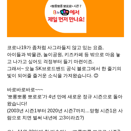
코로나
19
가 좀처럼 사그라들지 않고 있는 요즘
,
아이들과 박물관
,
놀이공원
,
키즈카페 등 밖으로 마음 놓
고 나가고 싶어도 걱정부터 들기 마련이죠
.
그래서
~
오늘
SK
브로드밴드 공식 블로그에서 한 줄기의
빛이 되어줄 즐거운 소식을 가져왔습니다
.
😊
바로바로바로
~~~
'
뽀롱뽀롱 뽀로로
'
가
4
년 만에 새로운 정규 시즌으로 돌아
왔습니다
!
(2003
년 시즌
1
부터
2020
년 시즌
7
까지
…
맏형 시즌
1
은 사
람으로 치면 벌써 내년에 고
3
이라죠
?)