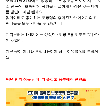
오늘
11
월
23
일에 첫 방송되는
<
뽀롱뽀롱 뽀로로 시즌
7>.
몇 년 동안
‘
뽀통령
’
의 귀환을 간절하게 바라온 것은 아이
들 뿐만이 아닐 텐데요
.
엄마아빠도 좋아하는 뽀통령의 흥미진진한 이야기와 캐
릭터들을 모두 만나볼 수 있답니다
.
지금부터는
1~6
기에는 없었던
<
뽀롱뽀롱 뽀로로
7
기
>
만
의 차별점
,
다른 곳이 아니라 오직
B tv
여야 하는 이유를 알려드릴게
요
!
#4
년 만의 정규 신작
!
더 즐겁고 풍부해진 콘텐츠