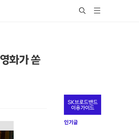
검
메
색
뉴
 영화가 쏟
추
SK브로드밴드
가
이용가이드
정
인기글
보