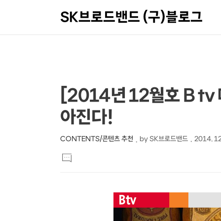
SK브로드밴드 (구)블로그
상
본
[2014년 12월호 B 
문
세
아진다!
제
컨
목
텐
CONTENTS/콘텐츠 추천
by
SK브로드밴드
2014. 12
본
츠
댓
문
글
달
기