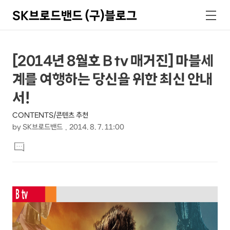
SK브로드밴드 (구)블로그
검
메
색
뉴
상
본
[2014년 8월호 B tv 매거진] 마블세
문
세
계를 여행하는 당신을 위한 최신 안내
제
컨
목
서!
텐
CONTENTS/콘텐츠 추천
츠
by
SK브로드밴드
2014. 8. 7. 11:00
본
댓
문
글
달
기