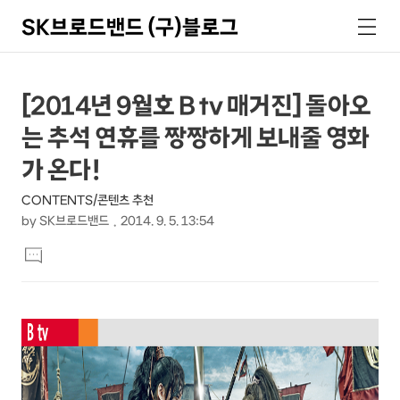
SK브로드밴드 (구)블로그
검
메
색
뉴
상
본
[2014년 9월호 B tv 매거진] 돌아오
문
세
는 추석 연휴를 짱짱하게 보내줄 영화
제
컨
목
가 온다!
텐
CONTENTS/콘텐츠 추천
츠
by
SK브로드밴드
2014. 9. 5. 13:54
본
댓
문
글
달
기