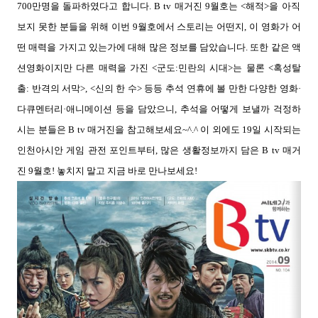
700
만명을 돌파하였다고 합니다
. B tv
매거진
9
월호는
<
해적
>
을 아직
보지 못한 분들을 위해 이번
9
월호에서 스토리는 어떤지
,
이 영화가 어
떤 매력을 가지고 있는가에 대해 많은 정보를 담았습니다
.
또한 같은 액
션영화이지만 다른 매력을 가진
<
군도:민란의 시대
>는 물론
<혹성탈
출: 반격의 서막>, <신의 한 수> 등등
추석 연휴에 볼 만한 다양한 영화·
다큐멘터리·애니메이션 등을 담았으니
,
추석을 어떻게 보낼까 걱정하
시는 분들은 B tv 매거진을 참고해보세요~
^.^ 이 외에도
19
일 시작되는
인천아시안 게임 관전 포인트부터
, 많은
생활정보까지 담은
B tv 매거
진 9
월호! 놓치지 말고 지금 바로 만나보세요
!