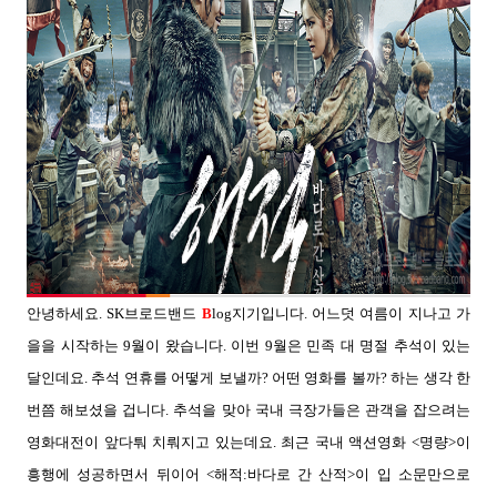
안녕하세요
. SK
브로드밴드
B
log
지기입니다
.
어느덧 여름이 지나고 가
을을 시작하는
9
월이 왔습니다
.
이번
9
월은 민족 대 명절 추석이 있는
달인데요
.
추석 연휴를 어떻게 보낼까
?
어떤 영화를 볼까
?
하는 생각 한
번쯤 해보셨을 겁니다
.
추석을 맞아 국내 극장가들은 관객을 잡으려는
영화대전이 앞다퉈 치뤄지고 있는데요
.
최근 국내 액션영화
<
명량
>
이
흥행에 성공하면서 뒤이어
<
해적:바다로 간 산적
>
이 입 소문만으로