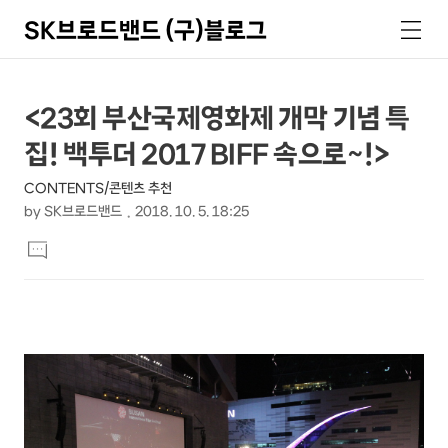
SK브로드밴드 (구)블로그
검
메
색
뉴
상
본
<23회 부산국제영화제 개막 기념 특
문
세
집! 백투더 2017 BIFF 속으로~!>
제
컨
목
CONTENTS/콘텐츠 추천
텐
by
SK브로드밴드
2018. 10. 5. 18:25
츠
본
댓
문
글
달
기