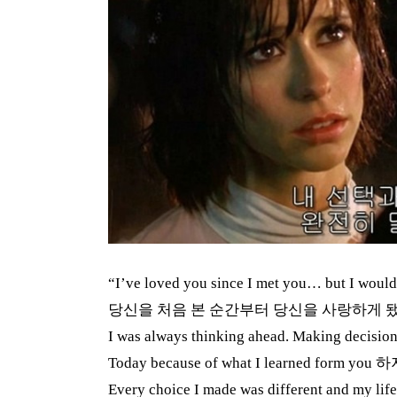
“I’ve loved you since I met you… but I wouldn’
당신을 처음 본 순간부터 당신을 사랑하게 
I was always thinking ahead. Making decision
Today because of what I learned form you
하
Every choice I made was different and my lif