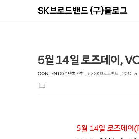
SK브로드밴드 (구)블로그
상
본
5월 14일 로즈데이, 
문
세
제
컨
CONTENTS/콘텐츠 추천
by
SK브로드밴드
2012. 5.
본
목
텐
댓
문
글
츠
달
기