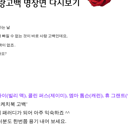
하는 날
빠질 수 없는 것이 바로 사랑 고백인데요,
이 없죠..
까요?
, 빌 나이(빌리 맥), 콜린 퍼스(제이미), 엠마 톰슨(캐런), 휴 그랜트
스케치북 고백
’
 패러디가 되어 아주 익숙하죠
^^
러분도 한번쯤 용기 내어 보세요
.