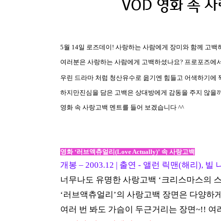
5
월
14
일 로즈데이!
사랑하는 사람에게 장미와 함께 고백
여러분은 사랑하는 사람에게 고백하셨나요?
프로포즈에서 
우린 드라마 처럼 청산유수로 읊기엔 힘들고 어색하기에 짝
하지만
진심을 담은 고백은 상대방에게 감동을 주지 않을
영화 속 사랑고백 멘트를 들어 보겠습니다 ^^
영화
‘
러브액츄얼리(Love Actually)
’
속 사랑고백
개봉
– 2003.12 | 출연 - 앨런 릭맨(해리)
너무나도 유명한 사랑고백
‘
크리스마스의 
‘
러브액츄얼리
’
의 사랑고백 장면은 다양하게
여러 번 봐도 가슴이 두근거리는 장면
~!!
여