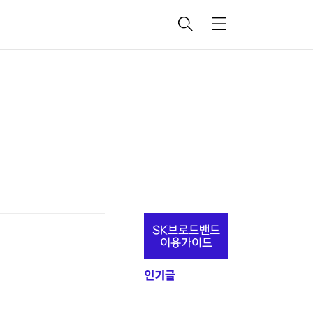
검
메
색
뉴
!
추
SK브로드밴드
가
이용가이드
정
인기글
보