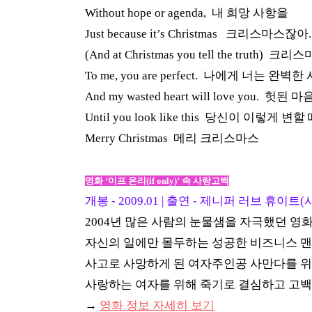
Without hope or agenda,
내 희망 사항을
Just because it’s Christmas
크리스마스잖아
.
(And at Christmas you tell the truth)
크리스마
To me, you are perfect.
나에게 너는 완벽한
And my wasted heart will love you.
헛된 마
Until you look like this
당신이 이렇게 변할
Merry Christmas
메리 크리스마스
영화
‘
이프 온리
(if only)’
속 사랑고백
개봉 - 2009.01 | 출연 - 제니퍼 러브 휴이트
2004
년 많은 사람의 눈물샘을 자극했던 영
자신의 일에만 몰두하는 성공한 비즈니스 맨
사고로 사망하게 된 여자주인공 사만다를 위
사랑하는 여자를 위해 죽기로 결심하고 고
→
영화 정보 자세히 보기