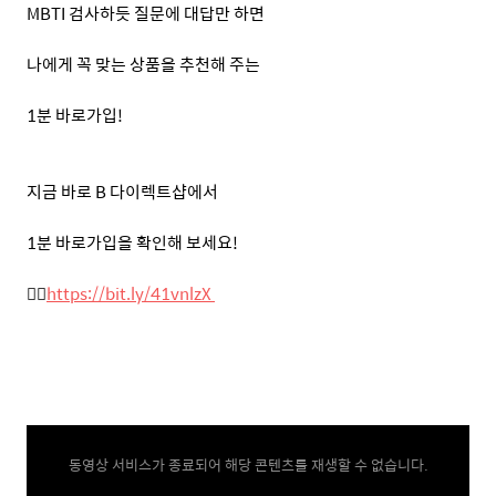
MBTI
검사하듯 질문에 대답만 하면
나에게 꼭 맞는 상품을 추천해 주는
1
분
바로가입
!
지금 바로
B
다이렉트샵에서
1
분
바로가입을
확인해 보세요
!
👉🏻
https://bit.ly/41vnlzX
동영상 서비스가 종료되어 해당 콘텐츠를 재생할 수 없습니다.