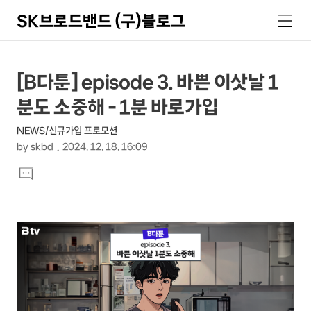
SK브로드밴드 (구)블로그
검
메
색
뉴
상
본
[B다툰] episode 3. 바쁜 이삿날 1
문
세
분도 소중해 - 1분 바로가입
제
컨
목
NEWS/신규가입 프로모션
텐
by
skbd
2024. 12. 18. 16:09
츠
본
댓
문
글
달
기