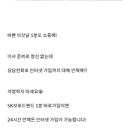
바쁜
이삿날
1
분도 소중해
!
이사 준비로 정신 없는데
상담전화로 인터넷 가입까지 대체
언제해
?!
걱정하지 마세요🤩
SK
브로드밴드
1
분
바로가입이면
24
시간 언제든 인터넷 가입이 가능합니다
!