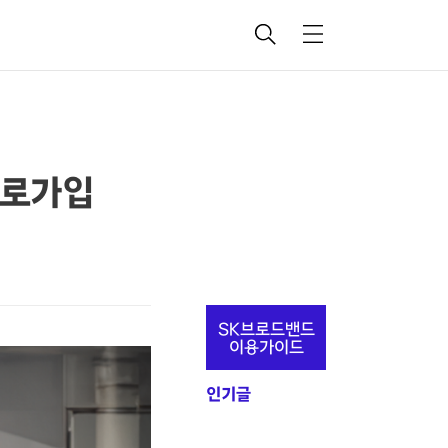
검
메
색
뉴
 바로가입
추
SK브로드밴드
가
이용가이드
정
인기글
보