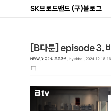
SK브로드밴드 (구)블로그
상
본
[B다툰] episode 3
문
세
제
컨
NEWS/신규가입 프로모션
by
skbd
2024. 12. 18. 1
본
목
텐
댓
문
글
츠
달
기