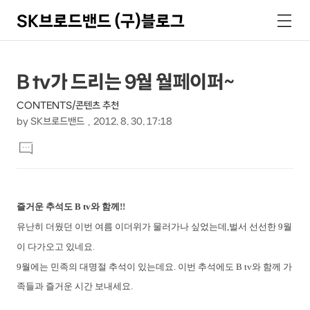
SK브로드밴드 (구)블로그
검
메
색
뉴
상
본
B tv가 드리는 9월 월페이퍼~
문
세
CONTENTS/콘텐츠 추천
제
컨
by
SK브로드밴드
2012. 8. 30. 17:18
목
본
텐
댓
문
글
츠
달
기
즐거운 추석도 B tv와 함께!!
유난히 더웠던 이번 여름 이더위가 물러가나 싶었는데,벌서 선선한 9월
이 다가오고 있네요
.
9월에는 민족의 대명절 추석이 있는데요. 이번 추석에도 B tv와 함께 가
족들과 즐거운 시간 보내세요.