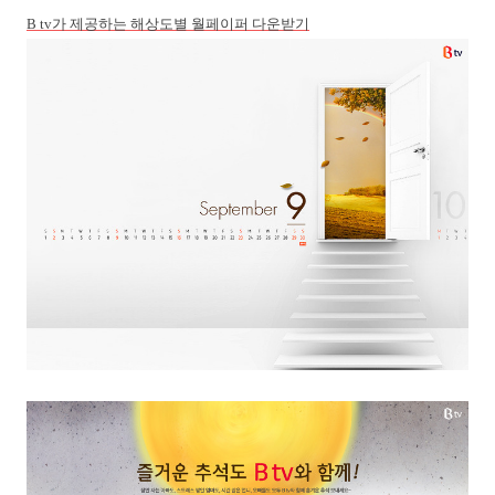
B tv
가
제공하는
해상도별
월페이퍼
다운받기