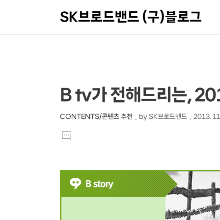
SK브로드밴드 (구)블로그
상
본
B tv가 전해드리는, 2
문
세
제
컨
CONTENTS/콘텐츠 추천
by
SK브로드밴드
2013. 11
본
목
텐
댓
문
글
츠
달
기