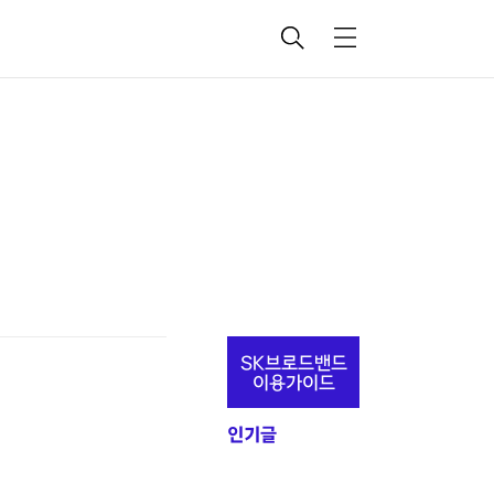
검
메
색
뉴
추
SK브로드밴드
가
이용가이드
정
인기글
보