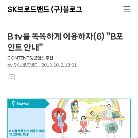
SK브로드밴드 (구)블로그
검
메
색
뉴
상
본
B tv를 똑똑하게 이용하자(6) "B포
문
세
인트 안내"
제
컨
목
CONTENTS/콘텐츠 추천
텐
by
SK브로드밴드
2013. 10. 2. 18:01
츠
본
댓
문
글
달
기