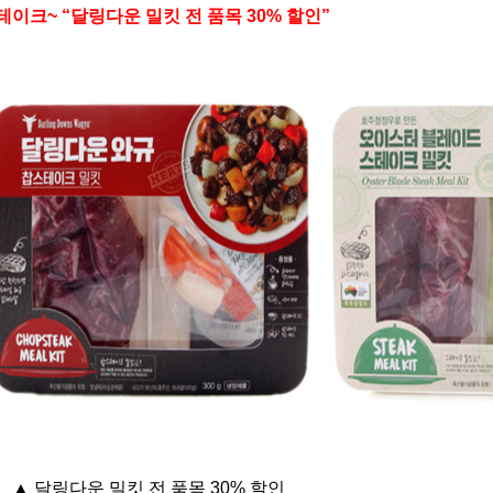
테이크~ “달링다운 밀킷 전 품목 30% 할인”
▲ 달링다운 밀킷 전 품목 30% 할인