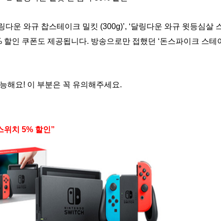
 와규 찹스테이크 밀킷 (300g)’, ‘달링다운 와규 윗등심살 스테이
30% 할인 쿠폰도 제공됩니다. 방송으로만 접했던 ‘돈스파이크 스테
능해요! 이 부분은 꼭 유의해주세요.
스위치 5% 할인”