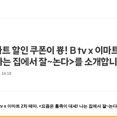
트 할인 쿠폰이 뿅! B tv x 이마트
나는 집에서 잘~논다>를 소개합니
2. 18:18
 tv x 이마트 2차 테마, <요즘은 홈족이 대세! 나는 집에서 잘~논