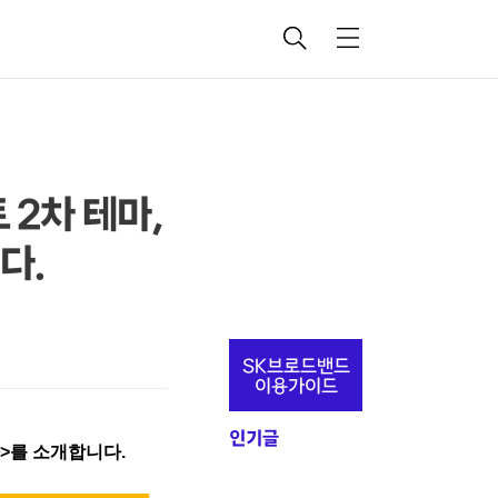
검
메
색
뉴
 2차 테마,
다.
추
SK브로드밴드
가
이용가이드
정
인기글
보
다>를 소개합니다.