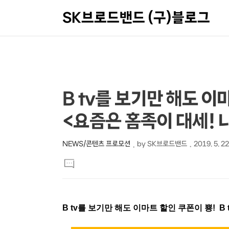
SK브로드밴드 (구)블로그
상
본
B tv를 보기만 해도 이마
문
세
<요즘은 홈족이 대세! 
제
컨
목
텐
NEWS/콘텐츠 프로모션
by
SK브로드밴드
2019. 5. 2
본
츠
댓
문
글
달
기
B tv를 보기만 해도 이마트 할인 쿠폰이 뿅! B