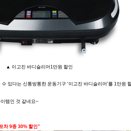
▲ 이고진 바디슬리머1만원 할인
 수 있다는 신통방통한 운동기구 ‘이고진 바디슬리머’를 1만원 
아이템인 것 같네요~
차 9종 30% 할인”