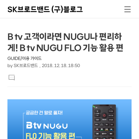
SK브로드밴드 (구)블로그
검
메
색
뉴
상
본
B tv 고객이라면 NUGU나 편리하
문
세
게! B tv NUGU FLO 기능 활용 편
제
컨
목
GUIDE/이용 가이드
텐
by
SK브로드밴드
2018. 12. 18. 18:50
츠
본
댓
문
글
달
기