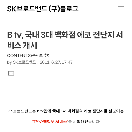
SK브로드밴드 (구)블로그
검
메
색
뉴
상
본
B tv, 국내 3대 백화점 에코 전단지 서
문
세
비스 개시
제
컨
목
CONTENTS/콘텐츠 추천
텐
by
SK브로드밴드
2011. 6. 27. 17:47
츠
본
댓
문
글
달
기
SK브로드밴드는
B tv안에 국내 3대 백화점의 에코 전단지를 선보이는
'TV 쇼핑정보 서비스'
를 시작하였습니다.