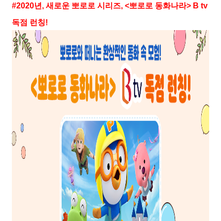
#2020
년
,
새로운 뽀로로 시리즈
, <
뽀로로 동화나라
> B tv
독점 런칭
!