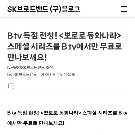
SK브로드밴드 (구)블로그
검
메
색
뉴
상
본
B tv 독점 런칭! <뽀로로 동화나라>
문
세
스페셜 시리즈를 B tv에서만 무료로
제
컨
목
만나보세요!
텐
NEWS/SK브로드밴드 소식
츠
by
SK브로드밴드
2020. 8. 25. 18:09
본
댓
문
글
달
기
B tv
독점 런칭
! <
뽀로로 동화나라
>
스페셜 시리즈를
B tv
에서만 무료로 만나보세요
!