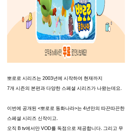
뽀로로 시리즈는
2003
년에 시작하여 현재까지
7
개 시즌의 본편과 다양한 스페셜 시리즈가 나왔는데요
.
이번에 공개된
<
뽀로로 동화나라
>
는
4
년만의 따끈따끈한
스페셜 시리즈 신작이고
.
오직
B tv
에서만
VOD
를 독점으로 제공합니다
.
그리고 무