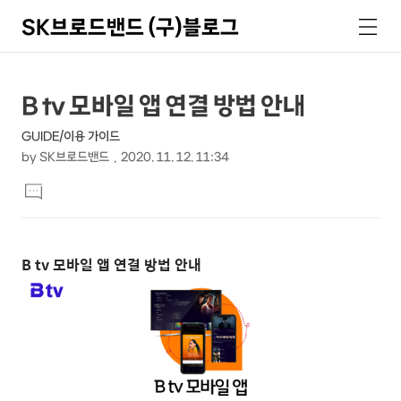
SK브로드밴드 (구)블로그
검
메
색
뉴
상
본
B tv 모바일 앱 연결 방법 안내
문
세
GUIDE/이용 가이드
제
컨
by
SK브로드밴드
2020. 11. 12. 11:34
목
본
텐
댓
문
글
츠
달
기
B tv
모바일 앱 연결 방법 안내