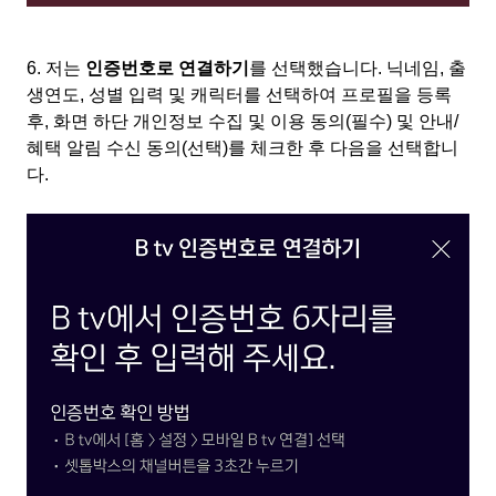
6.
저는
인증번호로 연결하기
를 선택했습니다
.
닉네임
,
출
생연도
,
성별 입력 및 캐릭터를 선택하여 프로필을 등록
후
,
화면 하단 개인정보 수집 및 이용 동의
(
필수
)
및 안내
/
혜택 알림 수신 동의
(
선택
)
를 체크한 후 다음을 선택합니
다
.