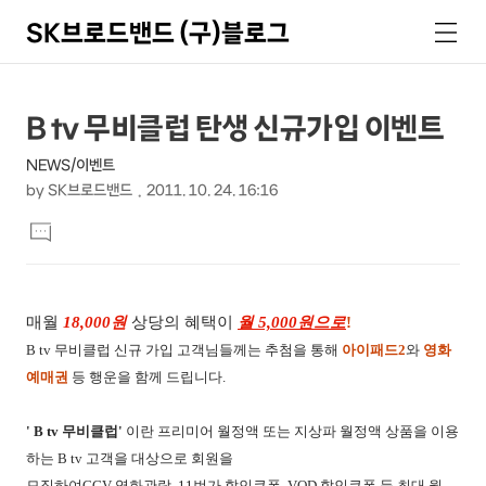
SK브로드밴드 (구)블로그
검
메
색
뉴
상
본
B tv 무비클럽 탄생 신규가입 이벤트
문
세
NEWS/이벤트
제
컨
by
SK브로드밴드
2011. 10. 24. 16:16
목
본
텐
댓
문
글
츠
달
기
매월
18,000원
상당의 혜택이
월 5,000원으로
!
B tv 무비클럽 신규 가입 고객님들께는 추첨을 통해
아이패드2
와
영화
예매권
등 행운을 함께 드립니다.
' B tv 무비클럽'
이란 프리미어 월정액 또는 지상파 월정액 상품을 이용
하는 B tv 고객을 대상으로 회원을
모집하여CGV 영화관람, 11번가 할인쿠폰, VOD 할인쿠폰 등 최대 월