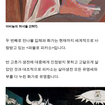
아비뇽의 처녀들
(1907)
두 번째로 만나볼 입체파 화가는 현재까지 세계적으로 사
랑받고 있는
<
파블로 피카소
>
입니다
.
반 고흐가 생전에 대중에게 인정받지 못하고 고달프게 살
았던 것과 대조적으로 피카소는 살아생전 모든 유명세와
부를 다 누린 화가로 유명합니다
.