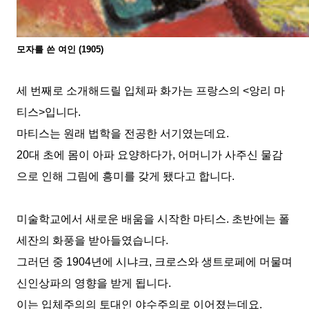
모자를 쓴 여인
(1905)
세 번째로 소개해드릴 입체파 화가는 프랑스의
<
앙리 마
티스
>
입니다
.
마티스는 원래 법학을 전공한 서기였는데요
.
20
대 초에 몸이 아파 요양하다가
,
어머니가 사주신 물감
으로 인해 그림에 흥미를 갖게 됐다고 합니다
.
미술학교에서 새로운 배움을 시작한 마티스
.
초반에는 폴
세잔의 화풍을 받아들였습니다
.
그러던 중
1904
년에 시냐크
,
크로스와 생트로페에 머물며
신인상파의 영향을 받게 됩니다
.
이는 입체주의의 토대인 야수주의로 이어졌는데요
.