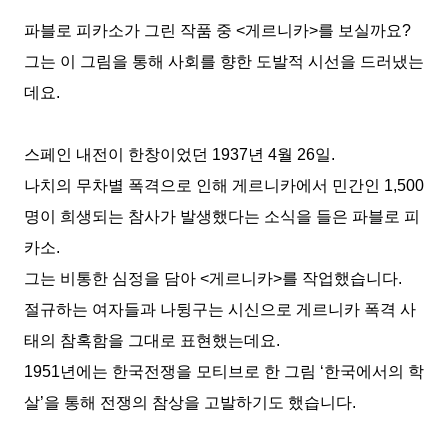
파블로 피카소가 그린 작품 중
<
게르니카
>
를 보실까요
?
그는 이 그림을 통해 사회를 향한 도발적 시선을 드러냈는
데요
.
스페인 내전이 한창이었던
1937
년
4
월
26
일
.
나치의 무차별 폭격으로 인해 게르니카에서 민간인
1,500
명이 희생되는 참사가 발생했다는 소식을 들은 파블로 피
카소.
그는 비통한 심정을 담아
<
게르니카
>
를 작업했습니다
.
절규하는 여자들과 나뒹구는 시신으로 게르니카 폭격 사
태의 참혹함을 그
대로 표현했는데요
.
1951
년에는 한국전쟁을 모티브로 한 그림
‘
한국에서의 학
살
’
을 통해
전쟁의 참상을 고발하기도 했습니다
.