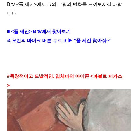
B tv <
폴 세잔
>
에서 그의 그림의 변화를 느껴보시길 바랍
니다
.
■
<
폴 세잔
> B tv
에서 찾아보기
리모컨의 마이크 버튼 누르고
▶ “
폴 세잔 찾아줘
~”
#
독창적이고 도발적인
,
입체파의 아이콘
<
파블로 피카소
>