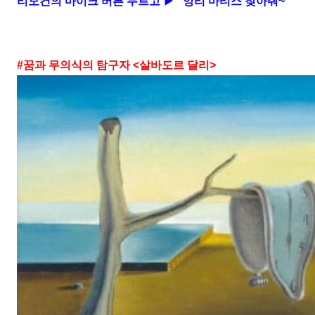
리모컨의 마이크 버튼 누르고
▶ “
앙리 마티스 찾아줘
~”
#
꿈과 무의식의 탐구자
<
살바도르 달리
>