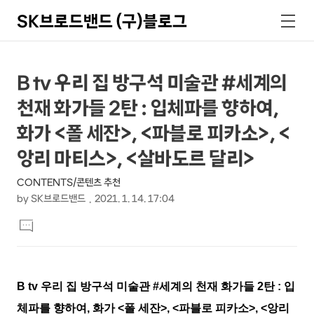
SK브로드밴드 (구)블로그
검
메
색
뉴
상
본
B tv 우리 집 방구석 미술관 #세계의
문
세
천재 화가들 2탄 : 입체파를 향하여,
제
컨
목
화가 <폴 세잔>, <파블로 피카소>, <
텐
앙리 마티스>, <살바도르 달리>
츠
CONTENTS/콘텐츠 추천
by
SK브로드밴드
2021. 1. 14. 17:04
본
댓
문
글
달
기
B tv
우리 집 방구석 미술관
#
세계의 천재 화가들
2
탄
:
입
체파를 향하여
,
화가
<
폴 세잔
>, <
파블로 피카소
>, <
앙리