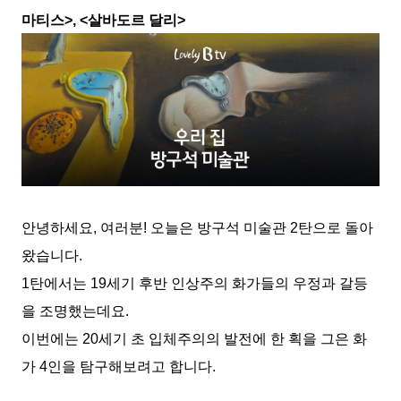
마티스
>, <
살바도르 달리
>
안녕하세요
,
여러분
!
오늘은 방구석 미술관
2
탄으로 돌아
왔습니다
.
1
탄에서는
19
세기 후반 인상주의 화가들의 우정과 갈등
을 조명했는데요
.
이번에는
20
세기 초 입체주의의 발전에 한 획을 그은 화
가
4
인을 탐구해보려고 합니다
.