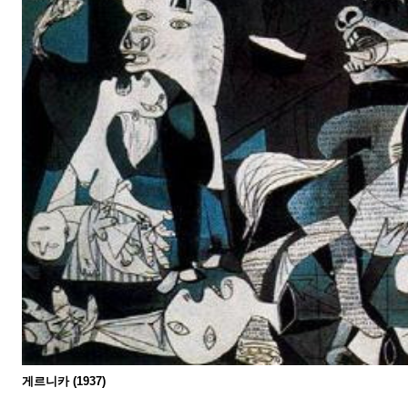
게르니카
(1937)