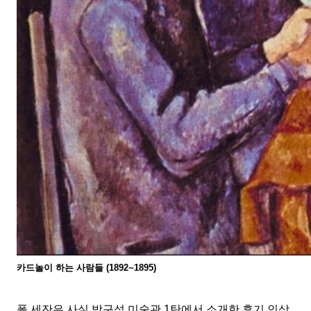
카드놀이 하는 사람들
(1892~1895)
폴 세잔은 사실 방구석 미술관
1
탄에서 소개한 후기 인상