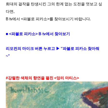
희대의 걸작을 탄생시킨 그의 한계 없는 도전을 엿보고 싶
다면
,
B tv
에서
<
파블로 피카소
>
를 찾아보시기 바랍니다
.
■
<
파블로 피카소
> B tv
에서 찾아보기
리모컨의 마이크 버튼 누르고
▶ “
파블로 피카소 찾아줘
~”
#
강렬한 색채의 향연을 펼친
<
앙리 마티스
>