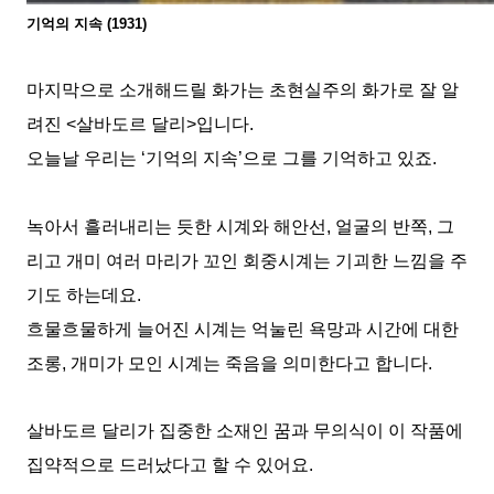
기억의 지속
(1931)
마지막으로 소개해드릴 화가는 초현실주의 화가로 잘 알
려진
<
살바도르 달리
>
입니다
.
오늘날 우리는
‘
기억의 지속
’
으로 그를 기억하고 있죠
.
녹아서 흘러내리는 듯한 시계와 해안선
,
얼굴의 반쪽
,
그
리고 개미 여러 마리가 꼬인 회중시계는 기괴한 느낌을 주
기도 하는데요
.
흐물흐물하게 늘어진 시계는 억눌린 욕망과 시간에 대한
조롱
,
개미가 모인 시계는 죽음을 의미한다고 합니다
.
살바도르 달리가 집중한 소재인 꿈과 무의식이 이 작품에
집약적으로 드러났다고 할 수 있어요
.