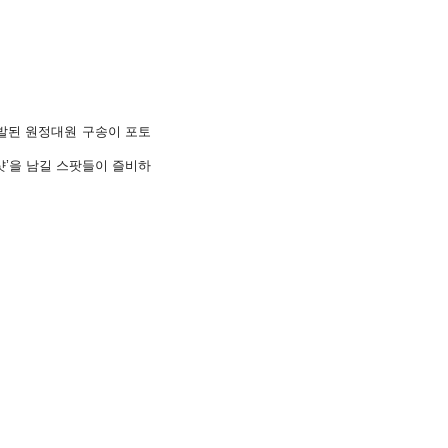
발된 원정대원 구송이 포토
샷’을 남길 스팟들이 즐비하