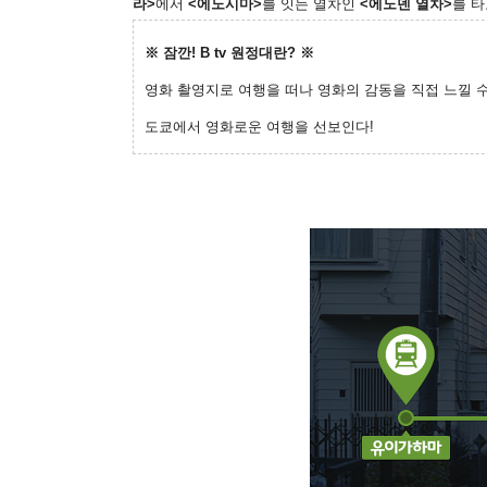
라>
에서
<에노시마>
를 잇는 열차인
<에노덴 열차>
를 타
※ 잠깐! B tv 원정대란? ※
영화 촬영지로 여행을 떠나 영화의 감동을 직접 느낄 
도쿄에서 영화로운 여행을 선보인다!