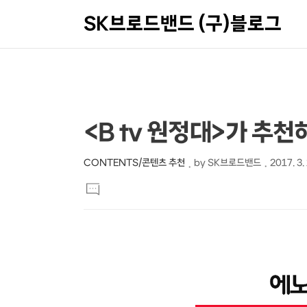
SK브로드밴드 (구)블로그
상
본
<B tv 원정대>가 추
문
세
제
컨
CONTENTS/콘텐츠 추천
by
SK브로드밴드
2017. 3.
본
목
텐
댓
문
글
츠
달
기