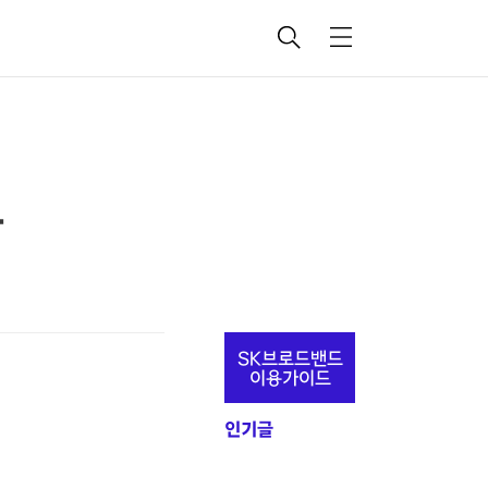
검
메
색
뉴
드
추
SK브로드밴드
가
이용가이드
정
인기글
보