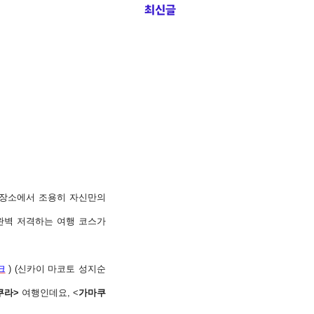
최신글
 장소에서 조용히 자신만의
완벽 저격하는 여행 코스가
크
) (신카이 마코토 성지순
쿠라>
여행인데요, <
가마쿠