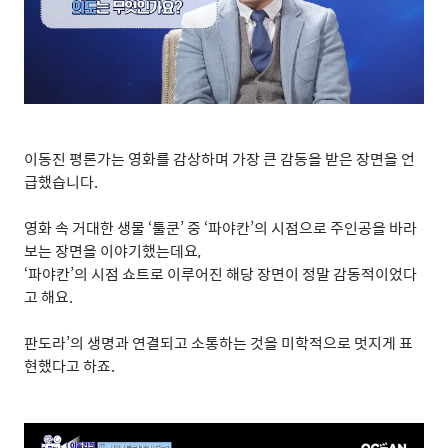
이동진 평론가는 영화를 감상하며 가장 큰 감동을 받은 장면을 언
급했습니다
.
영화 속 거대한 생물
‘
툴쿤
’
중
‘
파야칸
’
의 시점으로 주인공을 바라
보는 장면을 이야기했는데요
,
‘
파야칸
’
의 시점 쇼트로 이루어진 해당 장면이 정말 감동적이었다
고 해요
.
판도라
’
의 생명과 연결되고 소통하는 것을 미학적으로 멋지게 표
현했다고 하죠
.