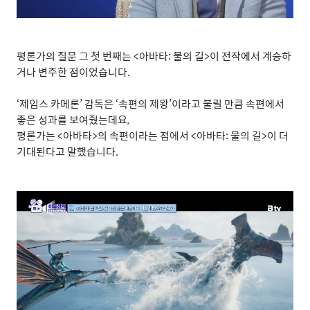
평론가의 질문 그 첫 번째는
<
아바타
:
물의 길
>
이 전작에서 계승하
거나 변주한 점이었습니다
.
‘
제임스 카메론
’
감독은
‘
속편의 제왕
’
이라고 불릴 만큼 속편에서
좋은 성과를 보여줬는데요
,
평론가는
<
아바타
>
의 속편이라는 점에서
<
아바타
:
물의 길
>
이 더
기대된다고 말했습니다
.