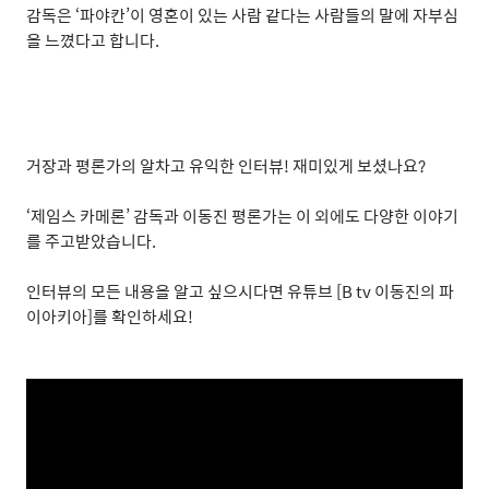
감독은
‘
파야칸
’
이 영혼이 있는 사람 같다는 사람들의 말에 자부심
을 느꼈다고 합니다
.
거장과 평론가의 알차고 유익한 인터뷰
!
재미있게 보셨나요
?
‘
제임스 카메론
’
감독과 이동진 평론가는 이 외에도 다양한 이야기
를 주고받았습니다
.
인터뷰의 모든 내용을 알고 싶으시다면 유튜브
[B tv
이동진의 파
이아키아
]
를 확인하세요
!