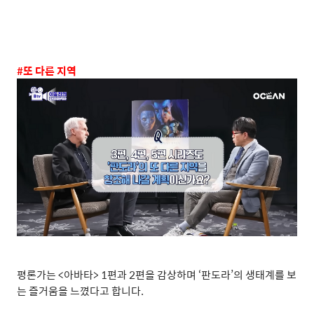
#
또 다른 지역
평론가는
<
아바타
> 1
편과
2
편을 감상하며
‘
판도라
’
의 생태계를 보
는 즐거움을 느꼈다고 합니다
.