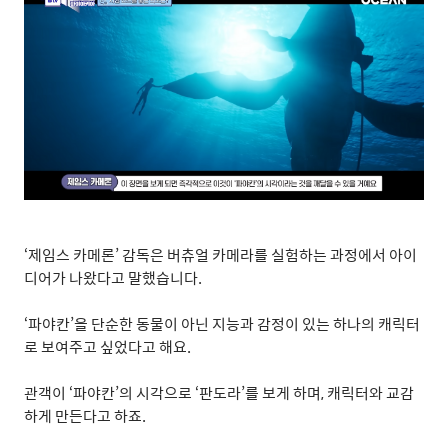
‘
제임스 카메론
’
감독은 버츄얼 카메라를 실험하는 과정에서 아이
디어가 나왔다고 말했습니다
.
‘
파야칸
’
을 단순한 동물이 아닌 지능과 감정이 있는 하나의 캐릭터
로 보여주고 싶었다고 해요
.
관객이
‘
파야칸
’
의 시각으로
‘
판도라
’
를 보게 하며
,
캐릭터와 교감
하게 만든다고 하죠
.