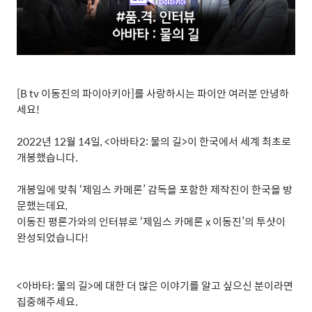
[B tv
이동진의 파이아키아
]
를 사랑하시는 파이안 여러분 안녕하
세요
!
2022
년
12
월
14
일
, <
아바타
2:
물의 길
>
이 한국에서 세계 최초로
개봉했습니다
.
개봉일에 맞춰
‘
제임스 카메론
’
감독을 포함한 제작진이 한국을 방
문했는데요
,
이동진 평론가와의 인터뷰로
‘
제임스 카메론
x
이동진
’
의 투샷이
완성되었습니다
!
<
아바타
:
물의 길
>
에 대한 더 많은 이야기를 알고 싶으신 분이라면
집중해주세요
.