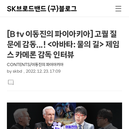
SK브로드밴드 (구)블로그
검
메
색
뉴
상
본
[B tv 이동진의 파이아키아] 고퀄 질
문
세
문에 감동...! <아바타: 물의 길> 제임
제
컨
목
스 카메론 감독 인터뷰
텐
CONTENTS/이동진의 파이아키아
츠
by
skbd
2022. 12. 23. 17:09
본
댓
문
글
달
기