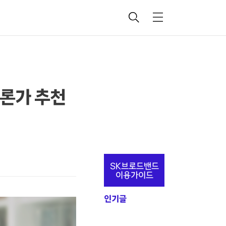
검
메
색
뉴
평론가 추천
추
SK브로드밴드
가
이용가이드
정
인기글
보