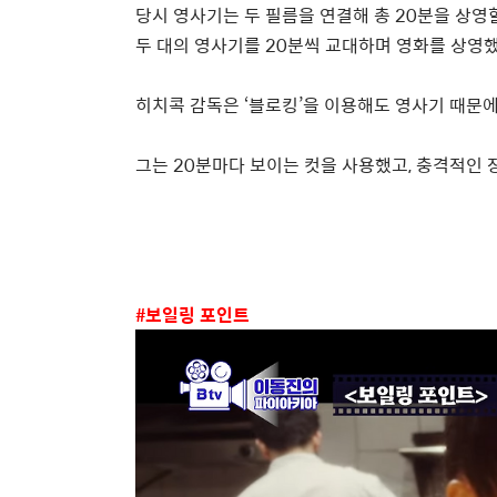
당시 영사기는 두 필름을 연결해 총
20
분을 상영
두 대의 영사기를
20
분씩 교대하며 영화를 상영
히치콕 감독은
‘
블로킹
’
을 이용해도 영사기 때문에
그는
20
분마다 보이는 컷을 사용했고
,
충격적인 
#
보일링 포인트