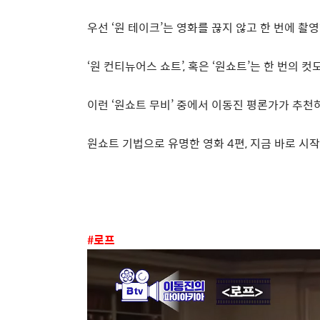
우선
‘
원 테이크
’
는 영화를 끊지 않고 한 번에 촬
‘
원 컨티뉴어스 쇼트
’,
혹은
‘
원쇼트
’
는 한 번의 컷
이런
‘
원쇼트 무비
’
중에서 이동진 평론가가 추천
원쇼트 기법으로 유명한 영화
4
편
,
지금 바로 시
#
로프