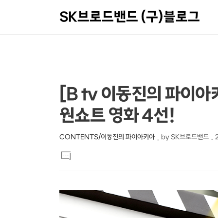
SK브로드밴드 (구)블로그
상
본
[B tv 이동진의 파이아
문
세
원쇼트 영화 4선!
제
컨
목
텐
CONTENTS/이동진의 파이아키아
by
SK브로드밴드
본
츠
댓
문
글
달
기