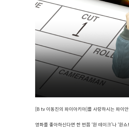
[B tv
이동진의 파이아키아
]
를 사랑하시는 파이안
영화를 좋아하신다면 한 번쯤
‘
원 테이크
’
나
‘
원쇼