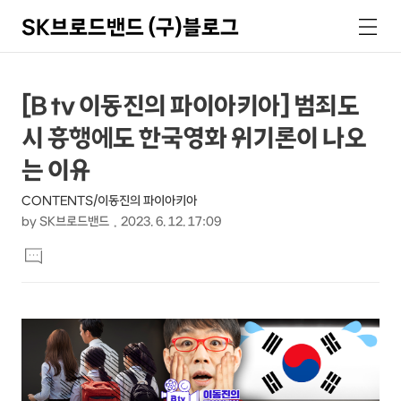
SK브로드밴드 (구)블로그
검
메
색
뉴
상
본
[B tv 이동진의 파이아키아] 범죄도
문
세
시 흥행에도 한국영화 위기론이 나오
제
컨
목
는 이유
텐
CONTENTS/이동진의 파이아키아
츠
by
SK브로드밴드
2023. 6. 12. 17:09
본
댓
문
글
달
기