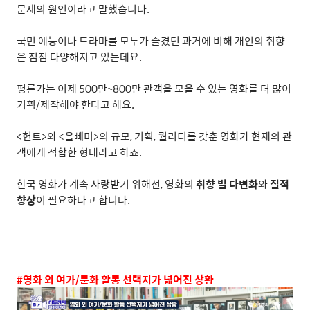
문제의 원인이라고 말했습니다
.
국민 예능이나 드라마를 모두가 즐겼던 과거에 비해 개인의 취향
은 점점 다양해지고 있는데요
.
평론가는 이제
500
만
~800
만 관객을 모을 수 있는 영화를 더 많이
기획
/
제작해야 한다고 해요
.
<
헌트
>
와
<
올빼미
>
의 규모
,
기획
,
퀄리티를 갖춘 영화가 현재의 관
객에게 적합한 형태라고 하죠
.
한국 영화가 계속 사랑받기 위해선
,
영화의
취향 별 다변화
와
질적
향상
이 필요하다고 합니다
.
#
영화 외 여가
/
문화 활동 선택지가 넓어진 상황