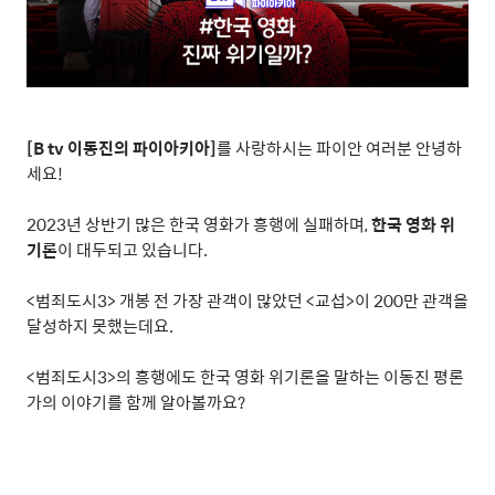
[B tv
이동진의 파이아키아
]
를 사랑하시는 파이안 여러분 안녕하
세요
!
2023
년 상반기 많은 한국 영화가 흥행에 실패하며
,
한국 영화 위
기론
이 대두되고 있습니다
.
<
범죄도시
3>
개봉 전 가장 관객이 많았던
<
교섭
>
이
200
만 관객을
달성하지 못했는데요
.
<
범죄도시
3>
의 흥행에도 한국 영화 위기론을 말하는 이동진 평론
가의 이야기를 함께 알아볼까요
?