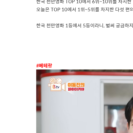
한국 천만영화
TOP 10
에서
6
위
~10
위를 차지한
오늘은
TOP 10
에서
1
위
~5
위를 차지한 다섯 편
한국 천만영화
1
등에서
5
등이라니
,
벌써 궁금하지
#
베테랑