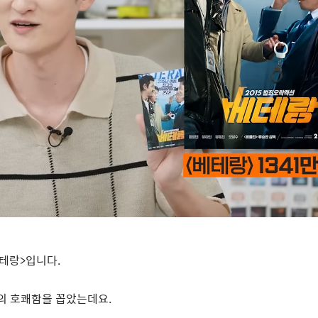
테랑
>
입니다
.
유의 호쾌함을 꼽았는데요
.