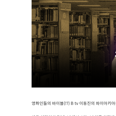
영화인들의 바이블
(!?) B tv
이동진의 파이아키아