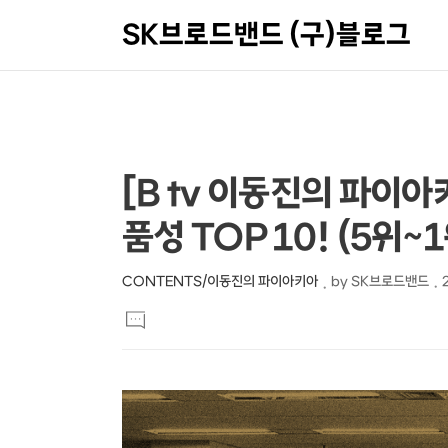
SK브로드밴드 (구)블로그
상
본
[B tv 이동진의 파이
문
세
품성 TOP 10! (5위~1
제
컨
목
텐
CONTENTS/이동진의 파이아키아
by
SK브로드밴드
본
츠
댓
문
글
달
기