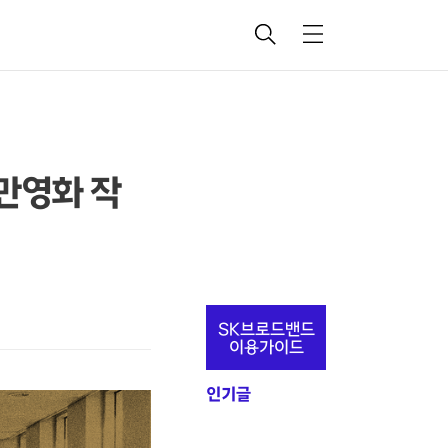
검
메
색
뉴
천만영화 작
추
SK브로드밴드
가
이용가이드
정
인기글
보