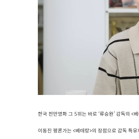
한국 천만영화 그
5
위는 바로
‘
류승완
’
감독의
<
베
이동진 평론가는
<
베테랑
>
의 장점으로 감독 특