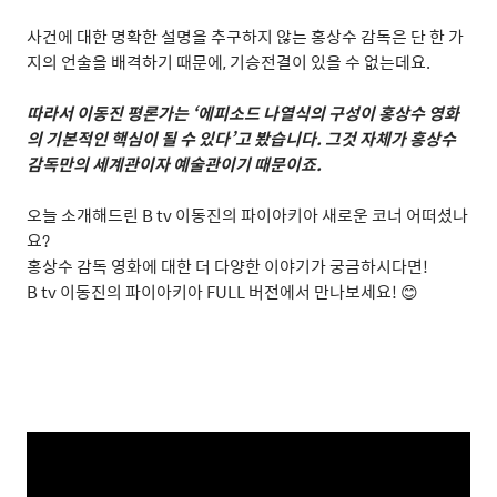
사건에 대한 명확한 설명을 추구하지 않는 홍상수 감독은 단 한 가
지의 언술을 배격하기 때문에
,
기승전결이 있을 수 없는데요
.
따라서 이동진 평론가는
‘
에피소드 나열식의 구성이 홍상수 영화
의 기본적인 핵심이 될 수 있다
’
고 봤습니다
.
그것 자체가 홍상수
감독만의 세계관이자 예술관이기 때문이죠
.
오늘 소개해드린
B tv
이동진의 파이아키아 새로운 코너 어떠셨나
요
?
홍상수 감독 영화에 대한 더 다양한 이야기가 궁금하시다면
!
B tv
이동진의 파이아키아
FULL
버전에서 만나보세요
!
😊