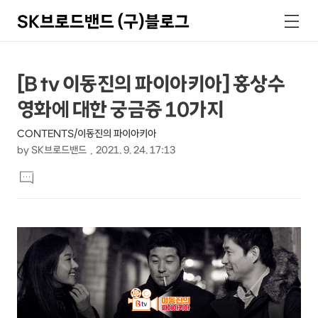
SK브로드밴드 (구)블로그
검
메
색
뉴
상
본
[B tv 이동진의 파이아키아] 홍상수
문
세
영화에 대한 궁금증 10가지
제
컨
목
CONTENTS/이동진의 파이아키아
텐
by
SK브로드밴드
2021. 9. 24. 17:13
츠
본
댓
문
글
달
기